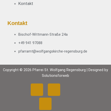
Kontakt
Kontakt
Bischof-Wittmann-Straße 24a
+49 941 97088
pfarramt@wolfgangskirche-regensburg.de
Copyright © 2026 Pfarrei St. Wolfgang Regensburg | Designed by
Solutionsforweb
F
Y
I
a
o
n