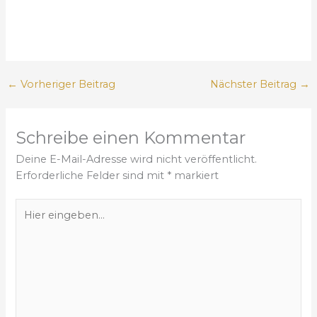
←
Vorheriger Beitrag
Nächster Beitrag
→
Schreibe einen Kommentar
Deine E-Mail-Adresse wird nicht veröffentlicht.
Erforderliche Felder sind mit
*
markiert
H
i
e
r
e
i
n