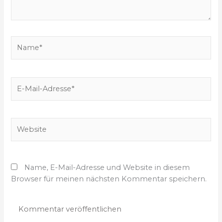
g
e
b
e
N
n
a
…
m
e
E
*
-
M
a
W
i
e
l
b
-
s
A
Name, E-Mail-Adresse und Website in diesem
i
d
Browser für meinen nächsten Kommentar speichern.
t
r
e
e
s
s