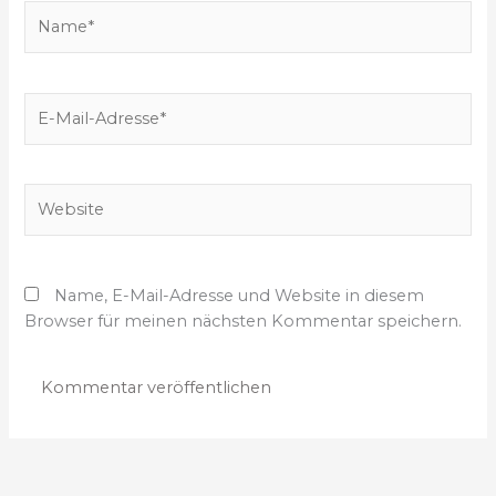
e
N
n
a
…
m
e
E
*
-
M
a
W
i
e
l
b
-
s
A
Name, E-Mail-Adresse und Website in diesem
i
d
Browser für meinen nächsten Kommentar speichern.
t
r
e
e
s
s
e
*