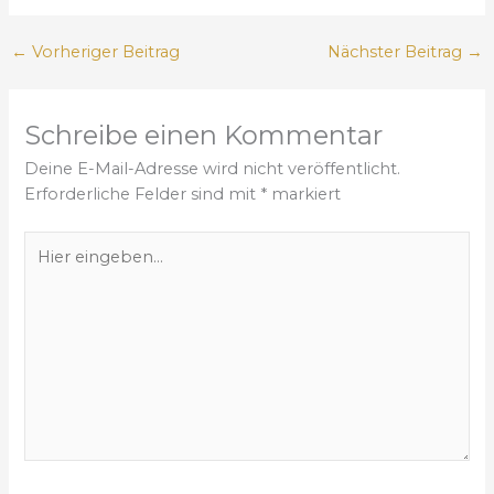
←
Vorheriger Beitrag
Nächster Beitrag
→
Schreibe einen Kommentar
Deine E-Mail-Adresse wird nicht veröffentlicht.
Erforderliche Felder sind mit
*
markiert
H
i
e
r
e
i
n
g
e
b