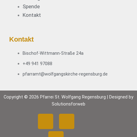
Spende
Kontakt
Kontakt
Bischof-Wittmann-Straße 24a
+49 941 97088
pfarramt@wolfgangskirche-regensburg.de
Copyright © 2026 Pfarrei St. Wolfgang Regensburg | Designed by
Solutionsforweb
F
Y
I
a
o
n