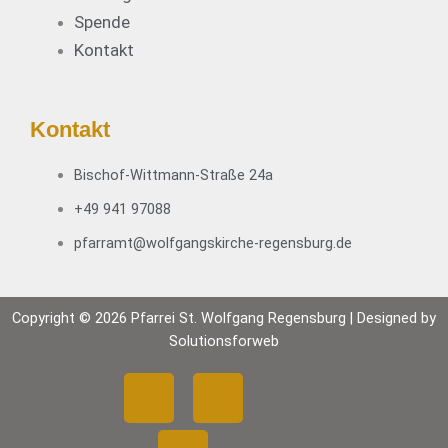
Spende
Kontakt
Kontakt
Bischof-Wittmann-Straße 24a
+49 941 97088
pfarramt@wolfgangskirche-regensburg.de
Copyright © 2026 Pfarrei St. Wolfgang Regensburg | Designed by
Solutionsforweb
F
Y
I
a
o
n