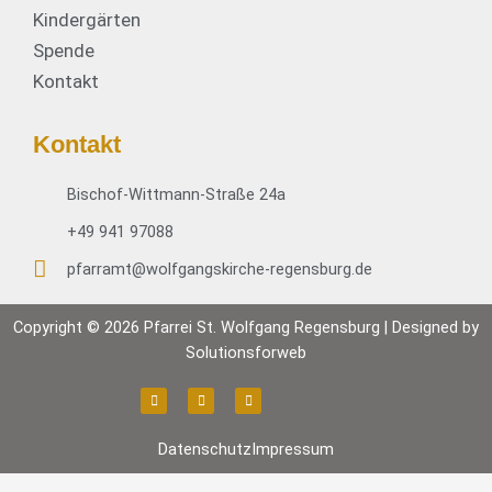
Kindergärten
Spende
Kontakt
Kontakt
Bischof-Wittmann-Straße 24a
+49 941 97088
pfarramt@wolfgangskirche-regensburg.de
Copyright © 2026 Pfarrei St. Wolfgang Regensburg | Designed by
Solutionsforweb
F
I
Y
a
n
o
c
s
u
e
t
t
b
a
u
Datenschutz
Impressum
o
g
b
o
r
e
k
a