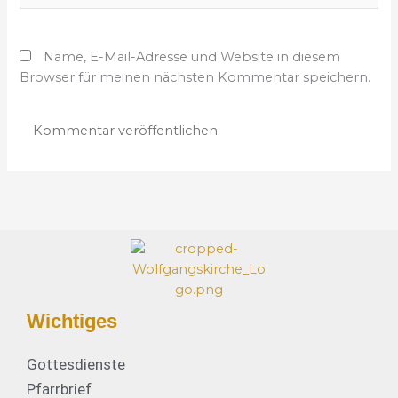
l
b
-
s
A
Name, E-Mail-Adresse und Website in diesem
i
d
Browser für meinen nächsten Kommentar speichern.
t
r
e
e
s
s
e
*
Wichtiges
Gottesdienste
Pfarrbrief