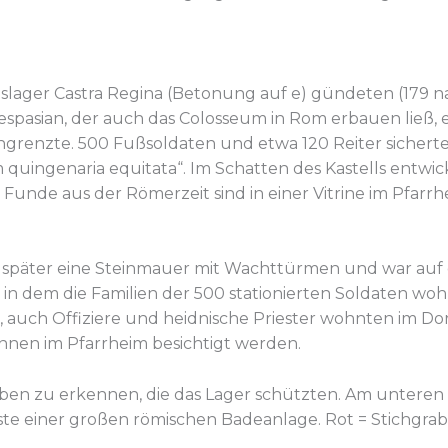
lager Castra Regina (Betonung auf e) gündeten (179 na
espasian, der auch das Colosseum in Rom erbauen ließ, 
ngrenzte. 500 Fußsoldaten und etwa 120 Reiter sichert
um quingenaria equitata“. Im Schatten des Kastells entwi
de aus der Römerzeit sind in einer Vitrine im Pfarrhe
ß später eine Steinmauer mit Wachttürmen und war auf e
, in dem die Familien der 500 stationierten Soldaten wo
, auch Offiziere und heidnische Priester wohnten im D
nen im Pfarrheim besichtigt werden.
räben zu erkennen, die das Lager schützten. Am unteren 
te einer großen römischen Badeanlage. Rot = Stichgra