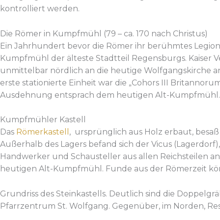
kontrolliert werden.
Die Römer in Kumpfmühl (79 – ca. 170 nach Christus)
Ein Jahrhundert bevor die Römer ihr berühmtes Legions
Kumpfmühl der älteste Stadtteil Regensburgs. Kaiser V
unmittelbar nördlich an die heutige Wolfgangskirche a
erste stationierte Einheit war die „Cohors III Britannor
Ausdehnung entsprach dem heutigen Alt-Kumpfmühl. Fun
Kumpfmühler Kastell
Das
Römerkastell
, ursprünglich aus Holz erbaut, besa
Außerhalb des Lagers befand sich der Vicus (Lagerdorf)
Handwerker und Schausteller aus allen Reichsteilen an
heutigen Alt-Kumpfmühl. Funde aus der Römerzeit kön
Grundriss des Steinkastells. Deutlich sind die Doppelg
Pfarrzentrum St. Wolfgang. Gegenüber, im Norden, Res