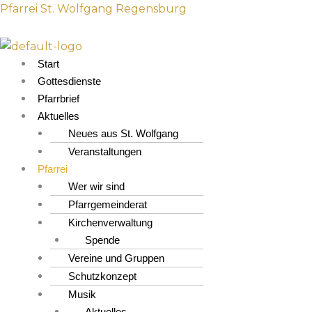
Z
M
Pfarrei St. Wolfgang Regensburg
u
e
m
n
I
ü
Start
n
Gottesdienste
h
Pfarrbrief
a
Aktuelles
l
Neues aus St. Wolfgang
t
Veranstaltungen
s
Pfarrei
p
Wer wir sind
r
Pfarrgemeinderat
i
Kirchenverwaltung
n
Spende
g
Vereine und Gruppen
e
Schutzkonzept
n
Musik
Aktuelles