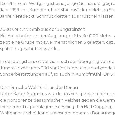
Die Pfarrei St. Wolfgang ist eine junge Gemeinde (gegr
Jahr 1999 am „Kumpfmühler Stachus“, der belebten Str
Jahren entdeckt. Schmuckketten aus Muscheln lassen a
3000 vor Chr.: Grab aus der Jungsteinzeit
Bei Erdarbeiten an der Augsburger Straße (200 Meter sü
zeigt eine Grube mit zwei menschlichen Skeletten, dazu
später zugeschüttet wurde.
In der Jungsteinzeit vollzieht sich der Übergang von d
Jungsteinzeit um 3.000 vor Chr. bildet die einsetzend
Sonderbestattungen auf, so auch in Kumpfmühl (Dr. Sil
Das römische Weltreich an der Donau
Unter Kaiser Augustus wurde das Voralpenland römisch un
die Nordgrenze des römischen Reiches gegen die Germa
mehreren Truppenlagern, so Eining (bei Bad Gögging)
Wolfgangskirche) konnte einst der gesamte Donaubo