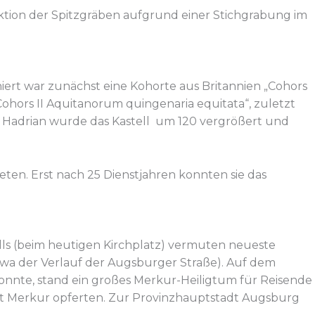
uktion der Spitzgräben aufgrund einer Stichgrabung im
niert war zunächst eine Kohorte aus Britannien „Cohors
Cohors II Aquitanorum quingenaria equitata“, zuletzt
er Hadrian wurde das Kastell um 120 vergrößert und
ten. Erst nach 25 Dienstjahren konnten sie das
lls (beim heutigen Kirchplatz) vermuten neueste
etwa der Verlauf der Augsburger Straße). Auf dem
nte, stand ein großes Merkur-Heiligtum für Reisende
eit Merkur opferten. Zur Provinzhauptstadt Augsburg