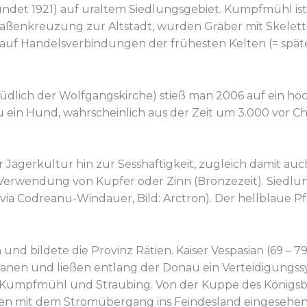
ündet 1921) auf uraltem Siedlungsgebiet. Kumpfmühl ist
aßenkreuzung zur Altstadt, wurden Gräber mit Skelette
uf Handelsverbindungen der frühesten Kelten (= späte
dlich der Wolfgangskirche) stieß man 2006 auf ein höchs
 ein Hund, wahrscheinlich aus der Zeit um 3.000 vor Ch
er Jägerkultur hin zur Sesshaftigkeit, zugleich damit 
e Verwendung von Kupfer oder Zinn (Bronzezeit). Siedlu
via Codreanu-Windauer, Bild: Arctron). Der hellblaue P
d bildete die Provinz Rätien. Kaiser Vespasian (69 – 79
nen und ließen entlang der Donau ein Verteidigungssy
, Kumpfmühl und Straubing. Von der Kuppe des Königsb
gen mit dem Stromübergang ins Feindesland eingeseh