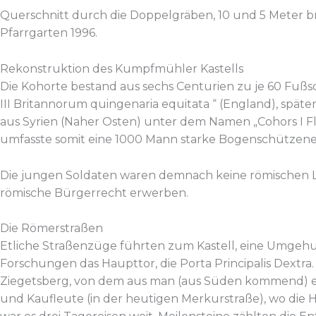
Querschnitt durch die Doppelgräben, 10 und 5 Meter br
Pfarrgarten 1996.
Rekonstruktion des Kumpfmühler Kastells
Die Kohorte bestand aus sechs Centurien zu je 60 Fußso
III Britannorum quingenaria equitata “ (England), spät
aus Syrien (Naher Osten) unter dem Namen „Cohors I Fl
umfasste somit eine 1000 Mann starke Bogenschützenei
Die jungen Soldaten waren demnach keine römischen Leg
römische Bürgerrecht erwerben.
Die Römerstraßen
Etliche Straßenzüge führten zum Kastell, eine Umgehu
Forschungen das Haupttor, die Porta Principalis Dextr
Ziegetsberg, von dem aus man (aus Süden kommend) er
und Kaufleute (in der heutigen Merkurstraße), wo die