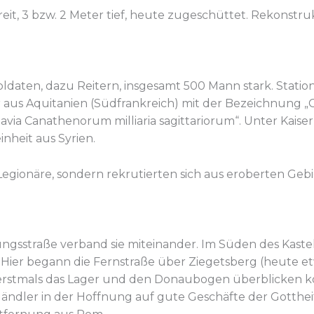
eit, 3 bzw. 2 Meter tief, heute zugeschüttet. Rekonstr
ldaten, dazu Reitern, insgesamt 500 Mann stark. Statio
er aus Aquitanien (Südfrankreich) mit der Bezeichnung „
avia Canathenorum milliaria sagittariorum“. Unter Kais
nheit aus Syrien.
ionäre, sondern rekrutierten sich aus eroberten Gebie
ngsstraße verband sie miteinander. Im Süden des Kaste
a. Hier begann die Fernstraße über Ziegetsberg (heute 
stmals das Lager und den Donaubogen überblicken kon
 Händler in der Hoffnung auf gute Geschäfte der Gotth