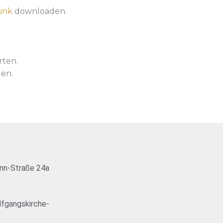
ink
downloaden.
rten.
en.
nn-Straße 24a
fgangskirche-