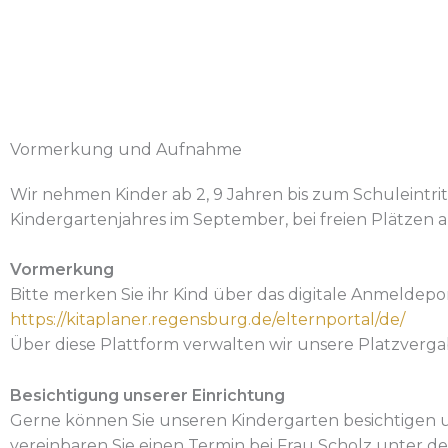
Kindergarten 2 / Vormerkung und Aufnahme
Vormerkung und Aufnahme
Wir nehmen Kinder ab 2, 9 Jahren bis zum Schuleintri
Kindergartenjahres im September, bei freien Plätzen 
Vormerkung
Bitte merken Sie ihr Kind über das digitale Anmeldep
https://kitaplaner.regensburg.de/elternportal/de/
Über diese Plattform verwalten wir unsere Platzverga
Besichtigung unserer Einrichtung
Gerne können Sie unseren Kindergarten besichtigen u
vereinbaren Sie einen Termin bei Frau Scholz unter 