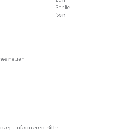
Schlie
ßen
ines neuen
zept informieren. Bitte