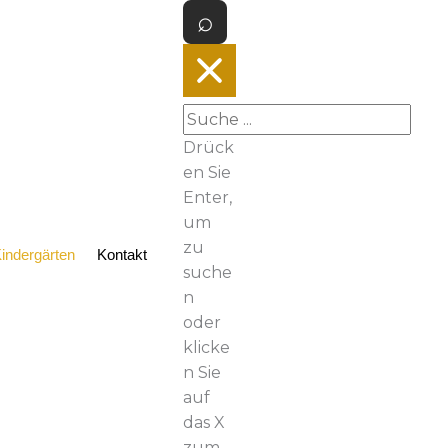
Drück
en Sie
Enter,
um
zu
indergärten
Kontakt
suche
n
oder
klicke
n Sie
auf
das X
zum