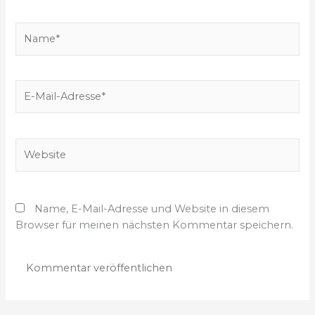
b
e
N
n
a
…
m
e
E
*
-
M
a
W
i
e
l
b
-
s
A
Name, E-Mail-Adresse und Website in diesem
i
d
Browser für meinen nächsten Kommentar speichern.
t
r
e
e
s
s
e
*