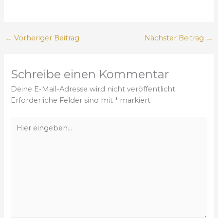
←
Vorheriger Beitrag
Nächster Beitrag
→
Schreibe einen Kommentar
Deine E-Mail-Adresse wird nicht veröffentlicht.
Erforderliche Felder sind mit
*
markiert
H
i
e
r
e
i
n
g
e