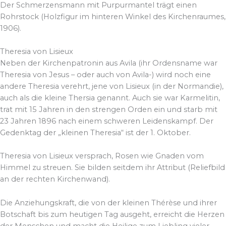
Der Schmerzensmann mit Purpurmantel trägt einen
Rohrstock (Holzfigur im hinteren Winkel des Kirchenraumes,
1906).
Theresia von Lisieux
Neben der Kirchenpatronin aus Avila (ihr Ordensname war
Theresia von Jesus – oder auch von Avila-) wird noch eine
andere Theresia verehrt, jene von Lisieux (in der Normandie),
auch als die kleine Thersia genannt. Auch sie war Karmelitin,
trat mit 15 Jahren in den strengen Orden ein und starb mit
23 Jahren 1896 nach einem schweren Leidenskampf. Der
Gedenktag der „kleinen Theresia“ ist der 1. Oktober.
Theresia von Lisieux versprach, Rosen wie Gnaden vom
Himmel zu streuen. Sie bilden seitdem ihr Attribut (Reliefbild
an der rechten Kirchenwand).
Die Anziehungskraft, die von der kleinen Thérèse und ihrer
Botschaft bis zum heutigen Tag ausgeht, erreicht die Herzen
der Menschen und macht die Heilige zum Liebling vieler