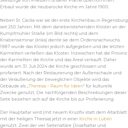
Seelsorge von Priestern unserer Pfarrei übernommen.
Erbaut wurde die neubarocke Kirche im Jahre 1900.
Neben St. Cäcilia war sie der erste Kirchenbau in Regensburg
seit 250 Jahren. Mit dem danebenstehenden Kloster an der
Kumpfmühler Straße (im Bild rechts) und dem
Knabenseminar (links) diente sie dem Ordensnachwuchs.
1987 wurde das Kloster jedoch aufgegeben und die letzten
Karmeliten verließen das Kloster. Inzwischen hat die Provinz
der Karmeliten die Kirche und das Areal verkauft. Daher
wurde am 31. Juli 2024 die Kirche geschlossen und
profaniert. Nach der Restaurierung der Außenschaule und
der Veräußerung der beweglichen Objekte wird das
Gebäude als „
Theresia – Raum für Ideen
“ für kulturelle
Zwecke genutzt. Die nachfolgenden Beschreibungen dieser
Seite beziehen sich auf die Kirche bis zur Profanierung.
Der Hauptaltar wird (mit neuem Kruzifix statt dem Altarblatt
mit der heiligen Theesia) jetzt in einer
Kirche in Lublin
genutzt. Zwei der vier Seitenaltäre (Josefsaltar und