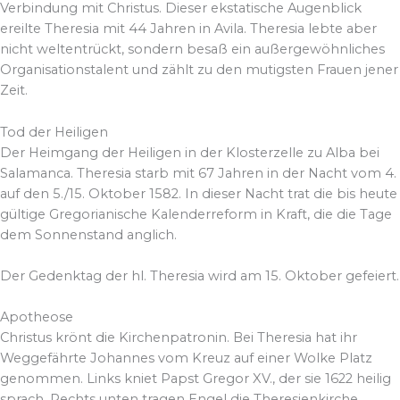
Verbindung mit Christus. Dieser ekstatische Augenblick
ereilte Theresia mit 44 Jahren in Avila. Theresia lebte aber
nicht weltentrückt, sondern besaß ein außergewöhnliches
Organisationstalent und zählt zu den mutigsten Frauen jener
Zeit.
Tod der Heiligen
Der Heimgang der Heiligen in der Klosterzelle zu Alba bei
Salamanca. Theresia starb mit 67 Jahren in der Nacht vom 4.
auf den 5./15. Oktober 1582. In dieser Nacht trat die bis heute
gültige Gregorianische Kalenderreform in Kraft, die die Tage
dem Sonnenstand anglich.
Der Gedenktag der hl. Theresia wird am 15. Oktober gefeiert.
Apotheose
Christus krönt die Kirchenpatronin. Bei Theresia hat ihr
Weggefährte Johannes vom Kreuz auf einer Wolke Platz
genommen. Links kniet Papst Gregor XV., der sie 1622 heilig
sprach. Rechts unten tragen Engel die Theresienkirche