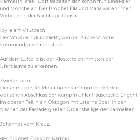
Karmel in Israel. Dort siedelten sich schon früh Einsiedler
und Mönche an. Der Prophet Elia und Maria waren ihnen
Vorbilder in der Nachfolge Christi.
Idylle am Vitusbach
Der Vitusbach durchfließt, von der Kirche St. Vitus
kommend, das Grundstück.
Auf dem Luftbild ist der Klosterteich inmitten der
Uferbäume zu erkennen.
Zwiebelturm
Der anmutige, 45 Meter hohe Kirchturm bildet den
optischen Abschluss der Kumpfmühler Häuserzeile. Er geht
im oberen Teil in ein Oktogon mit Laterne über. In den
Nischen der Fassade grüßen Ordensheilige der Karmeliten:
Johannes vom Kreuz,
der Prophet Elija vom Karmel,