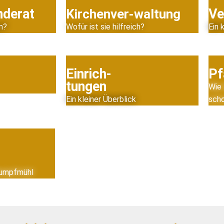
nderat
Ve
Kirchenver-waltung
n?
Wofür ist sie hilfreich?
Ein 
Einrich-
Pf
tungen
Wie 
Ein kleiner Überblick
sch
Kumpfmühl