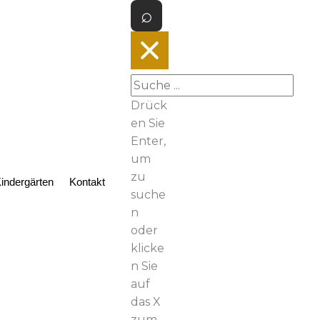
Drück
en Sie
Enter,
um
zu
indergärten
Kontakt
suche
n
oder
klicke
n Sie
auf
das X
zum