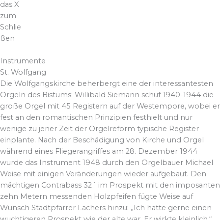
das X
zum
Schlie
ßen
Musik – Instrumente
Instrumente
St. Wolfgang
Die Wolfgangskirche beherbergt eine der interessantesten
Orgeln des Bistums: Willibald Siemann schuf 1940-1944 die
große Orgel mit 45 Registern auf der Westempore, wobei er
fest an den romantischen Prinzipien festhielt und nur
wenige zu jener Zeit der Orgelreform typische Register
einplante. Nach der Beschädigung von Kirche und Orgel
während eines Fliegerangriffes am 28. Dezember 1944
wurde das Instrument 1948 durch den Orgelbauer Michael
Weise mit einigen Veränderungen wieder aufgebaut. Den
mächtigen Contrabass 32´ im Prospekt mit den imposanten
zehn Metern messenden Holzpfeifen fügte Weise auf
Wunsch Stadtpfarrer Lachers hinzu: „Ich hätte gerne einen
wuchtigeren Prospekt wie der alte war. Er wirkte kleinlich.“