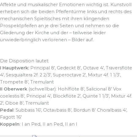
Affekte und musikalischer Emotionen wichtig ist. Kunstvoll
erheben sich die beiden Pfeifentürme links und rechts des
mechanischen Spieltisches mit ihren klingenden
Prospektpfeifen an je drei Seiten und nehmen so die
Gliederung der Kirche und der – teilweise leider
unwiederbringlich verlorenen – Bilder auf.
Die Disposition lautet:
I Hauptwerk:
Principal 8′, Gedeckt 8′, Octave 4′, Traversflöte
4′, Sesquialtera 2f. 2 2/3′, Superoctave 2′, Mixtur 4f. 1 1/3′,
Trompete 8′, Tremulant
II Oberwerk
(schwellbar): Hohlflöte 8′, Salicional 8′ Vox
coelestis 8′, Principal 4′, Blockflöte 2′, Quinte 1 1/3′, Mixtur 4f.
2′, Oboe 8′, Tremulant
Pedal
: Subbass 16′, Octavbass 8′, Bordun 8′ Choralbass 4′,
Fagott 16′
Koppeln
: I an Ped, II an Ped, II an I