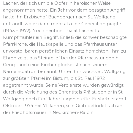
Lacher, der sich um die Opfer in heroischer Weise
angenommen hatte. Ein Jahr vor dem besagten Angriff
hatte ihn Erzbischof Buchberger nach St. Wolfgang
entsandt, wo er dann mehr als eine Generation prägte
(1943 – 1972). Noch heute ist Prälat Lacher für
Kumpfmühler ein Begriff. Er ließ die schwer beschädigte
Pfarrkirche, die Hauskapelle und das Pfarrhaus unter
unvorstellbaren persönlichen Einsatz herrichten. Ihm zu
Ehren zeigt das Steinrelief bei der Pfarrhaustür den hl.
Georg, auch eine Kirchenglocke ist nach seinem
Namenspatron benannt. Unter ihm wuchs St. Wolfgang
zur größten Pfarrei im Bistum, bis St. Paul 1972
abgetrennt wurde. Seine Verdienste wurden gewürdigt
durch die Verleihung des Ehrentitels Prälat, den er in St.
Wolfgang noch fünf Jahre tragen durfte. Er starb er am 1.
Oktober 1974 mit 71 Jahren, sein Grab befindet sich an
der Friedhofsmauer in Neukirchen-Balbini.