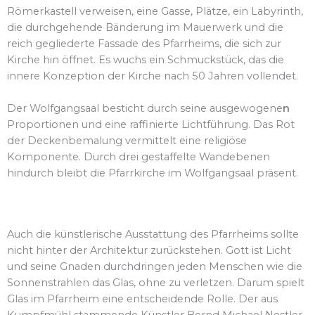
Römerkastell verweisen, eine Gasse, Plätze, ein Labyrinth,
die durchgehende Bänderung im Mauerwerk und die
reich gegliederte Fassade des Pfarrheims, die sich zur
Kirche hin öffnet. Es wuchs ein Schmuckstück, das die
innere Konzeption der Kirche nach 50 Jahren vollendet.
Der Wolfgangsaal besticht durch seine ausgewogene
n
Proportionen und eine raffinierte Lichtführung. Das Rot
der Deckenbemalung vermittelt eine religiöse
Komponente. Durch drei gestaffelte Wandebenen
hindurch bleibt die Pfarrkirche im Wolfgangsaal präsent.
Auch die künstlerische Ausstattung des Pfarrheims sollte
nicht hinter der Architektur zurückstehen. Gott ist Licht
und seine Gnaden durchdringen jeden Menschen wie die
Sonnenstrahlen das Glas, ohne zu verletzen. Darum spielt
Glas im Pfarrheim eine entscheidende Rolle. Der aus
Kumpfmühl stammende Künstler Bernd Michael Nestler