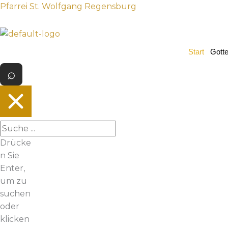
Z
Pfarrei St. Wolfgang Regensburg
u
m
I
Start
Gott
n
h
a
l
t
s
p
Drücke
r
n Sie
i
Enter,
n
um zu
g
suchen
e
oder
n
klicken