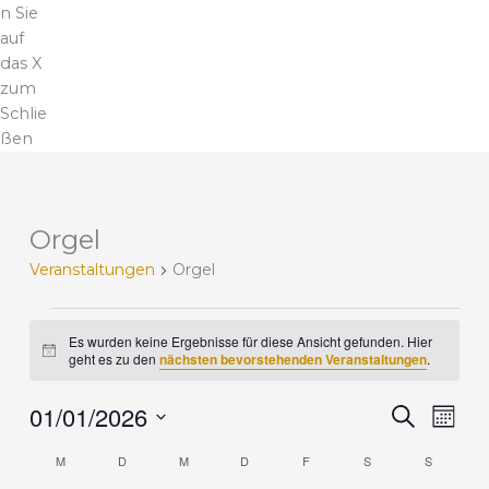
n Sie
auf
das X
zum
Schlie
ßen
MONTAG
DIENSTAG
MITTWOCH
DONNERSTAG
FREITAG
SAMSTAG
SONNTA
Orgel
V
e
Veranstaltungen
Orgel
r
a
n
Es wurden keine Ergebnisse für diese Ansicht gefunden. Hier
H
s
geht es zu den
nächsten bevorstehenden Veranstaltungen
.
i
t
n
a
01/01/2026
w
V
V
S
M
e
l
u
e
e
i
D
o
c
t
M
D
M
D
F
S
r
S
r
s
K
n
a
h
u
a
a
a
a