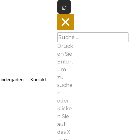
Drück
en Sie
Enter,
um
zu
indergärten
Kontakt
suche
n
oder
klicke
n Sie
auf
das X
zum