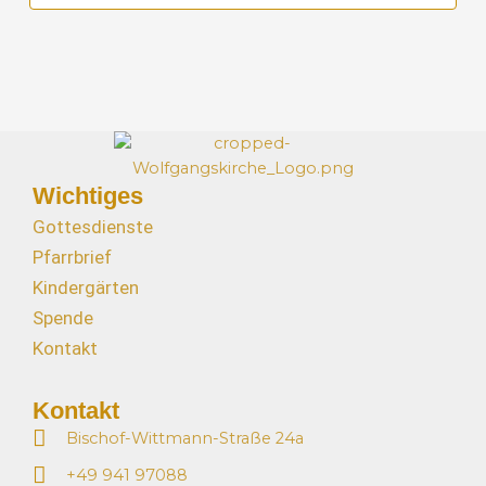
i
i
c
g
h
a
t
t
e
i
n
o
,
n
N
Wichtiges
a
Gottesdienste
v
Pfarrbrief
i
Kindergärten
g
a
Spende
t
Kontakt
i
o
Kontakt
n
Bischof-Wittmann-Straße 24a
+49 941 97088