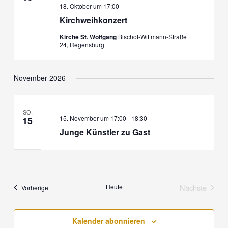
t
t
w
u
18. Oktober um 17:00
a
a
ä
n
Kirchweihkonzert
l
l
h
g
t
t
Kirche St. Wolfgang
Bischof-Wittmann-Straße
l
e
24, Regensburg
u
u
e
n
n
n
n
g
g
.
November 2026
e
A
n
n
S
s
SO.
u
i
15. November um 17:00
-
18:30
15
c
c
Junge Künstler zu Gast
h
h
e
t
u
e
n
n
Heute
Nächste
Veranstaltungen
d
-
Vorherige
Veranstalt
A
N
n
a
Kalender abonnieren
s
v