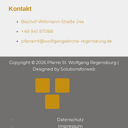
Kontakt
Bischof-Wittmann-Straße 24a
+49 941 97088
pfarramt@wolfgangskirche-regensburg.de
Copyright © 2026 Pfarrei St. Wolfgang Regensburg |
Designed by Solutionsforweb
F
Y
I
a
o
n
c
u
s
Datenschutz
e
t
t
Impressum