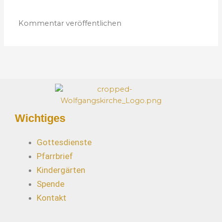
e
e
s
s
e
*
Wichtiges
Gottesdienste
Pfarrbrief
Kindergärten
Spende
Kontakt