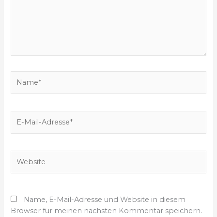
e
i
n
g
e
b
e
N
n
a
…
m
e
E
*
-
M
a
W
i
e
l
b
-
s
A
Name, E-Mail-Adresse und Website in diesem
i
d
Browser für meinen nächsten Kommentar speichern.
t
r