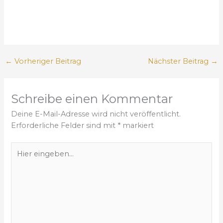
←
Vorheriger Beitrag
Nächster Beitrag
→
Schreibe einen Kommentar
Deine E-Mail-Adresse wird nicht veröffentlicht.
Erforderliche Felder sind mit
*
markiert
H
i
e
r
e
i
n