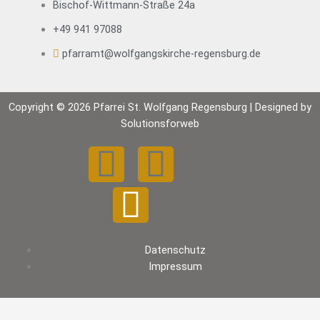
Bischof-Wittmann-Straße 24a
+49 941 97088
pfarramt@wolfgangskirche-regensburg.de
Copyright © 2026 Pfarrei St. Wolfgang Regensburg | Designed by
Solutionsforweb
F
Y
I
a
o
n
c
u
s
Datenschutz
e
t
t
Impressum
b
u
a