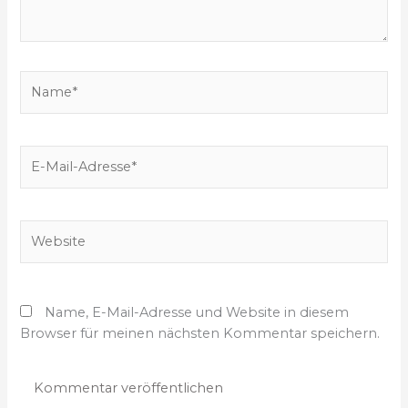
g
e
b
e
N
n
a
…
m
e
E
*
-
M
a
W
i
e
l
b
-
s
A
Name, E-Mail-Adresse und Website in diesem
i
d
Browser für meinen nächsten Kommentar speichern.
t
r
e
e
s
s