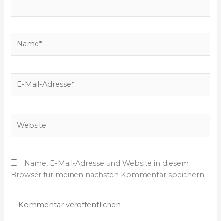
e
b
e
N
n
a
…
m
e
E
*
-
M
a
W
i
e
l
b
-
s
A
Name, E-Mail-Adresse und Website in diesem
i
d
Browser für meinen nächsten Kommentar speichern.
t
r
e
e
s
s