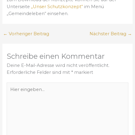
Unterseite
„Unser Schutzkonzept“
im Menü
„Gemeindeleben“ einsehen.
←
Vorheriger Beitrag
Nächster Beitrag
→
Schreibe einen Kommentar
Deine E-Mail-Adresse wird nicht veröffentlicht.
Erforderliche Felder sind mit
*
markiert
H
i
e
r
e
i
n
g