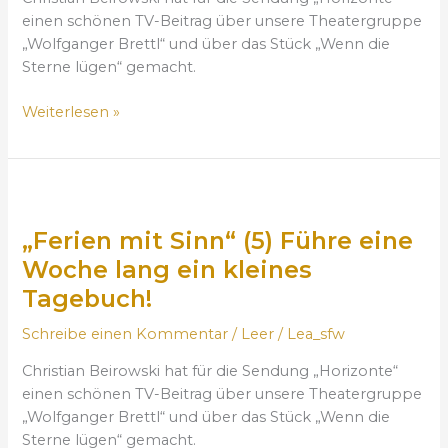
e
S
.
einen schönen TV-Beitrag über unsere Theatergruppe
n
i
2
„Wolfganger Brettl“ und über das Stück „Wenn die
W
n
0
Sterne lügen“ gemacht.
a
n
2
l
“
Weiterlesen »
3
l
(
f
6
a
)
„
h
:
F
r
B
„Ferien mit Sinn“ (5) Führe eine
e
e
e
r
Woche lang ein kleines
r
t
i
n
Tagebuch!
e
e
m
m
n
Schreibe einen Kommentar
/
Leer
/
Lea_sfw
i
i
m
t
t
Christian Beirowski hat für die Sendung „Horizonte“
i
!
d
einen schönen TV-Beitrag über unsere Theatergruppe
t
e
„Wolfganger Brettl“ und über das Stück „Wenn die
S
m
Sterne lügen“ gemacht.
i