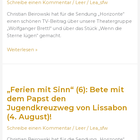
b
Schreibe einen Kommentar
/
Leer
/
Lea_sfw
a
d
g
Christian Beirowski hat für die Sendung „Horizonte“
e
s
einen schönen TV-Beitrag über unsere Theatergruppe
i
b
„Wolfganger Brettl“ und über das Stück „Wenn die
n
o
Sterne lügen“ gemacht.
G
t
e
s
Weiterlesen »
b
c
e
h
t
a
s
„
f
a
F
t
n
„Ferien mit Sinn“ (6): Bete mit
e
v
l
r
o
dem Papst den
i
i
m
Jugendkreuzweg von Lissabon
e
e
0
(4. August)!
g
n
6
e
m
.
Schreibe einen Kommentar
/
Leer
/
Lea_sfw
n
i
0
d
t
8
Christian Beirowski hat für die Sendung „Horizonte“