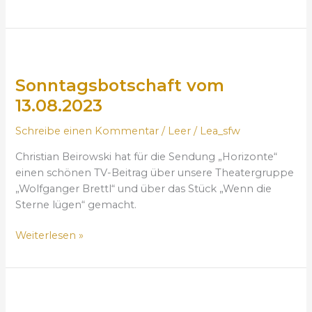
t
m
a
F
g
e
S
i
s
o
m
t
Sonntagsbotschaft vom
n
J
1
n
a
13.08.2023
5
t
h
.
Schreibe einen Kommentar
/
Leer
/
Lea_sfw
a
r
0
g
e
8
Christian Beirowski hat für die Sendung „Horizonte“
s
s
.
einen schönen TV-Beitrag über unsere Theatergruppe
b
k
2
„Wolfganger Brettl“ und über das Stück „Wenn die
o
r
0
Sterne lügen“ gemacht.
t
e
2
s
i
3
Weiterlesen »
c
s
h
(
a
2
„
f
0
F
t
.