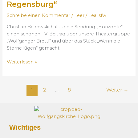
b
e
B
Regensburg“
u
u
u
o
e
s
c
s
Schreibe einen Kommentar
/
Leer
/
Lea_sfw
„
s
t
h
c
D
u
)
Christian Beirowski hat für die Sendung „Horizonte“
!
h
a
c
!
einen schönen TV-Beitrag über unsere Theatergruppe
e
s
h
„Wolfganger Brettl“ und über das Stück „Wenn die
n
i
e
Sterne lügen“ gemacht.
v
s
e
o
t
i
Weiterlesen »
r
S
n
M
t
e
a
.
W
r
W
e
1
2
…
8
Weiter
→
i
o
r
ä
l
k
H
f
t
i
g
a
m
a
g
Wichtiges
m
n
s
e
g
m