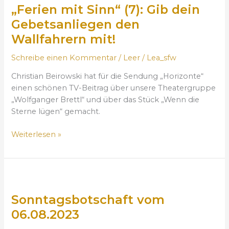
„Ferien mit Sinn“ (7): Gib dein
e
v
0
r
o
Gebetsanliegen den
8
i
m
.
Wallfahrern mit!
e
1
2
n
3
3
Schreibe einen Kommentar
/
Leer
/
Lea_sfw
m
.
)
Christian Beirowski hat für die Sendung „Horizonte“
i
0
einen schönen TV-Beitrag über unsere Theatergruppe
t
8
„Wolfganger Brettl“ und über das Stück „Wenn die
S
.
Sterne lügen“ gemacht.
i
2
n
0
Weiterlesen »
n
2
“
3
(
7
S
)
o
:
Sonntagsbotschaft vom
n
G
n
06.08.2023
i
t