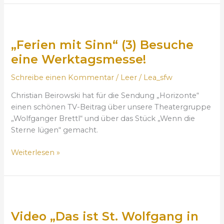
e
(
e
l
4
„
g
a
)
F
v
n
B
„Ferien mit Sinn“ (3) Besuche
e
o
g
i
r
n
eine Werktagsmesse!
e
n
i
L
i
d
Schreibe einen Kommentar
/
Leer
/
Lea_sfw
e
i
n
e
n
s
Christian Beirowski hat für die Sendung „Horizonte“
k
n
m
s
einen schönen TV-Beitrag über unsere Theatergruppe
l
S
i
a
„Wolfganger Brettl“ und über das Stück „Wenn die
e
i
t
b
Sterne lügen“ gemacht.
i
e
S
o
n
K
i
n
Weiterlesen »
e
r
n
(
s
ä
n
4
T
u
“
.
a
t
V
(
A
g
e
i
3
u
e
r
Video „Das ist St. Wolfgang in
d
)
g
b