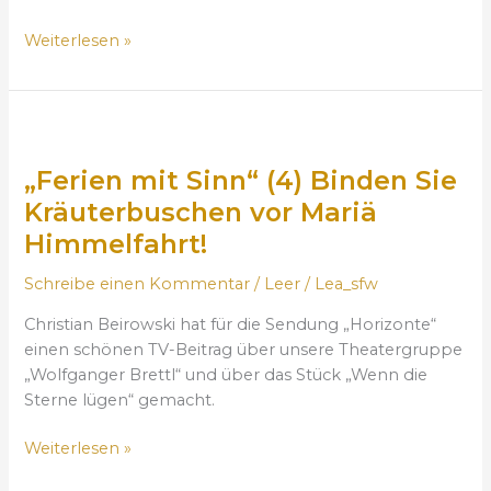
P
n
a
Weiterlesen »
n
p
“
s
(
t
5
„
d
)
F
e
F
„Ferien mit Sinn“ (4) Binden Sie
e
n
ü
r
Kräuterbuschen vor Mariä
J
h
i
u
Himmelfahrt!
r
e
g
e
n
Schreibe einen Kommentar
/
Leer
/
Lea_sfw
e
e
m
n
i
Christian Beirowski hat für die Sendung „Horizonte“
i
d
n
einen schönen TV-Beitrag über unsere Theatergruppe
t
k
e
„Wolfganger Brettl“ und über das Stück „Wenn die
S
r
W
Sterne lügen“ gemacht.
i
e
o
n
u
Weiterlesen »
c
n
z
h
“
w