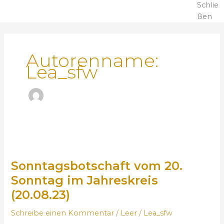
Schlie
ßen
Autorenname:
Lea_sfw
S
o
Sonntagsbotschaft vom 20.
n
n
Sonntag im Jahreskreis
t
(20.08.23)
a
g
Schreibe einen Kommentar
/
Leer
/
Lea_sfw
s