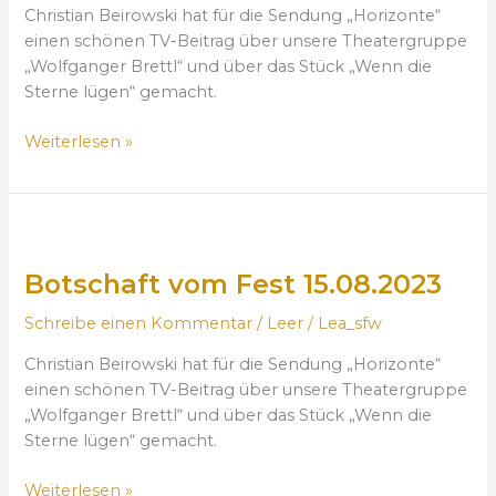
Christian Beirowski hat für die Sendung „Horizonte“
b
einen schönen TV-Beitrag über unsere Theatergruppe
o
„Wolfganger Brettl“ und über das Stück „Wenn die
t
Sterne lügen“ gemacht.
s
c
Weiterlesen »
h
a
f
t
B
v
o
o
Botschaft vom Fest 15.08.2023
t
m
s
Schreibe einen Kommentar
/
Leer
/
Lea_sfw
2
c
0
h
Christian Beirowski hat für die Sendung „Horizonte“
.
a
einen schönen TV-Beitrag über unsere Theatergruppe
S
f
„Wolfganger Brettl“ und über das Stück „Wenn die
o
t
Sterne lügen“ gemacht.
n
v
n
o
Weiterlesen »