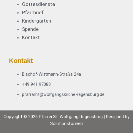
Gottesdienste
l
i
e
f
n
Pfarrbrief
s
a
R
s
Kindergärten
h
e
e
Spende
r
g
!
Kontakt
t
e
!
n
s
b
Kontakt
u
r
Bischof-Wittmann-Straße 24a
g
+49 941 97088
“
pfarramt@wolfgangskirche-regensburg.de
Copyright © 2026 Pfarrei St. Wolfgang Regensburg | Designed by
Solutionsforweb