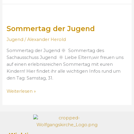
i
e
S
n
o
s
Sommertag der Jugend
m
t
m
a
Jugend
/
Alexander Herold
e
u
r
f
Sommertag der Jugend 🌞 Sommertag des
t
I
Sachausschuss Jugend 🌞 Liebe Eltern,wir freuen uns
a
n
auf einen erlebnisreichen Sommertag mit euren
g
s
Kindern! Hier findet ihr alle wichtigen Infos rund um
d
t
den Tag: Samstag, 31.
e
a
r
g
Weiterlesen »
J
r
u
a
g
m
e
n
d