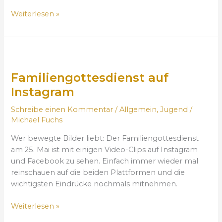
ä
Weiterlesen »
t
z
n
F
e
a
u
Familiengottesdienst auf
m
e
i
r
Instagram
l
P
Schreibe einen Kommentar
/
Allgemein
,
Jugend
/
i
S
Michael Fuchs
e
G
n
-
Wer bewegte Bilder liebt: Der Familiengottesdienst
g
K
am 25. Mai ist mit einigen Video-Clips auf Instagram
o
u
und Facebook zu sehen. Einfach immer wieder mal
t
r
reinschauen auf die beiden Plattformen und die
t
a
wichtigsten Eindrücke nochmals mitnehmen.
e
t
s
Weiterlesen »
d