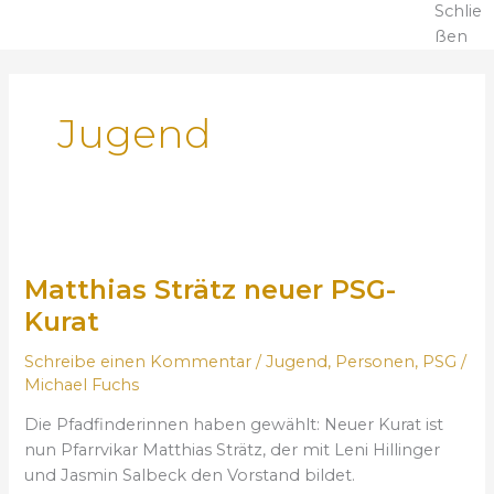
Schlie
ßen
Jugend
M
a
Matthias Strätz neuer PSG-
t
t
Kurat
h
Schreibe einen Kommentar
/
Jugend
,
Personen
,
PSG
/
i
Michael Fuchs
a
s
Die Pfadfinderinnen haben gewählt: Neuer Kurat ist
S
nun Pfarrvikar Matthias Strätz, der mit Leni Hillinger
t
und Jasmin Salbeck den Vorstand bildet.
r