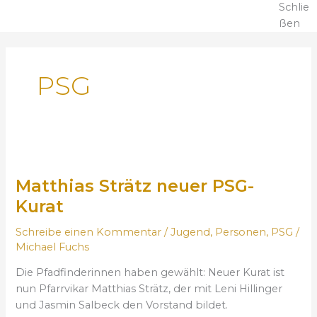
Schlie
ßen
PSG
M
a
Matthias Strätz neuer PSG-
t
t
Kurat
h
Schreibe einen Kommentar
/
Jugend
,
Personen
,
PSG
/
i
Michael Fuchs
a
s
Die Pfadfinderinnen haben gewählt: Neuer Kurat ist
S
nun Pfarrvikar Matthias Strätz, der mit Leni Hillinger
t
und Jasmin Salbeck den Vorstand bildet.
r