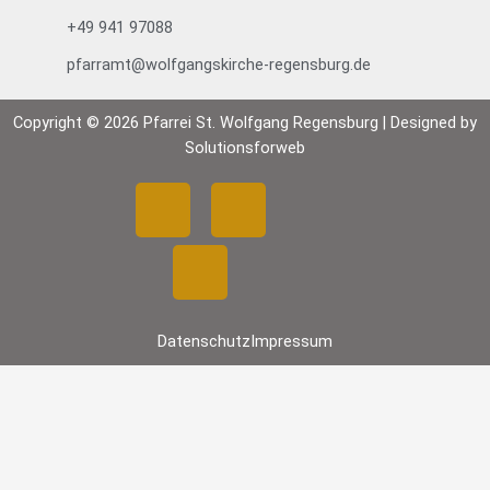
+49 941 97088
pfarramt@wolfgangskirche-regensburg.de
Copyright © 2026 Pfarrei St. Wolfgang Regensburg | Designed by
Solutionsforweb
F
Y
I
a
o
n
c
u
s
Datenschutz
Impressum
e
t
t
b
u
a
o
b
g