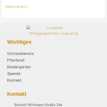
ä
Weiterlesen »
t
z
n
e
u
e
Wichtiges
r
P
Gottesdienste
S
G
Pfarrbrief
-
Kindergärten
K
Spende
u
Kontakt
r
a
t
Kontakt
Bischof-Wittmann-Straße 24a