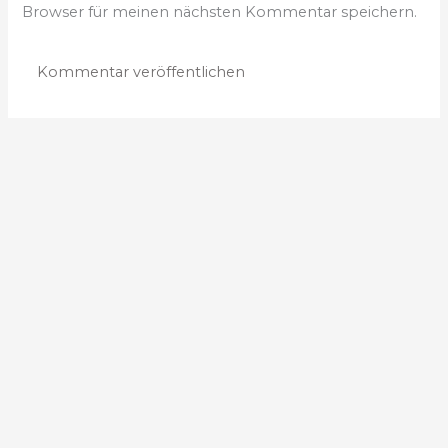
Browser für meinen nächsten Kommentar speichern.
t
r
e
e
s
s
e
*
Wichtiges
Gottesdienste
Pfarrbrief
Kindergärten
Spende
Kontakt