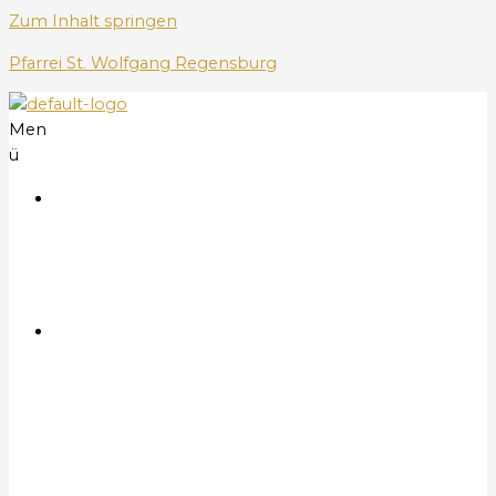
Zum Inhalt springen
Pfarrei St. Wolfgang Regensburg
Men
ü
S
t
a
r
t
G
o
t
t
e
s
d