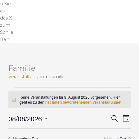
n Sie
auf
das X
zum
Schlie
ßen
Familie
V
e
Veranstaltungen
Familie
r
a
n
Keine Veranstaltungen für 8. August 2026 vorgesehen. Hier
H
s
geht es zu den
nächsten bevorstehenden Veranstaltungen
.
i
t
n
a
08/08/2026
w
V
V
S
T
e
l
u
e
e
i
D
a
c
t
r
r
s
g
a
h
u
a
a
Vorheriger Tag
Nächster Tag