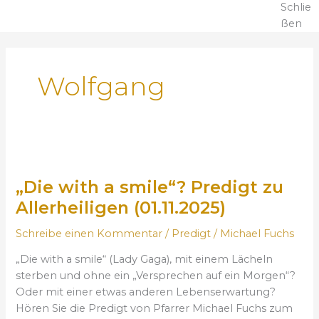
Schlie
ßen
Wolfgang
„
D
„Die with a smile“? Predigt zu
i
e
Allerheiligen (01.11.2025)
w
Schreibe einen Kommentar
/
Predigt
/
Michael Fuchs
i
t
„Die with a smile“ (Lady Gaga), mit einem Lächeln
h
sterben und ohne ein „Versprechen auf ein Morgen“?
a
Oder mit einer etwas anderen Lebenserwartung?
s
Hören Sie die Predigt von Pfarrer Michael Fuchs zum
m