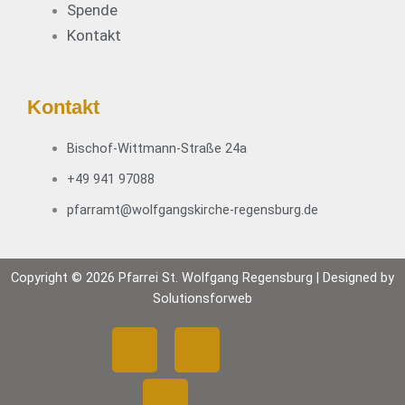
e
r
Spende
i
e
Kontakt
t
m
e
i
n
a
A
Kontakt
–
d
B
v
Bischof-Wittmann-Straße 24a
o
e
t
+49 941 97088
n
s
t
pfarramt@wolfgangskirche-regensburg.de
c
s
h
o
a
n
Copyright © 2026 Pfarrei St. Wolfgang Regensburg | Designed by
f
n
Solutionsforweb
t
t
z
F
Y
I
a
u
g
m
a
o
n
(
E
0
r