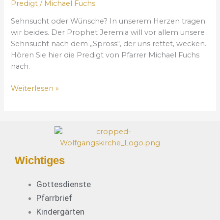
Predigt
/
Michael Fuchs
u
–
n
m
d
s
Sehnsucht oder Wünsche? In unserem Herzen tragen
(
a
u
wir beides. Der Prophet Jeremia will vor allem unsere
3
s
c
Sehnsucht nach dem „Spross“, der uns rettet, wecken.
1
H
h
Hören Sie hier die Predigt von Pfarrer Michael Fuchs
.
i
d
nach.
1
r
e
0
t
Weiterlesen »
s
.
e
P
2
n
r
0
w
o
2
o
p
5
r
h
)
t
e
Wichtiges
z
t
u
e
Gottesdienste
m
n
Z
Pfarrbrief
J
w
Kindergärten
e