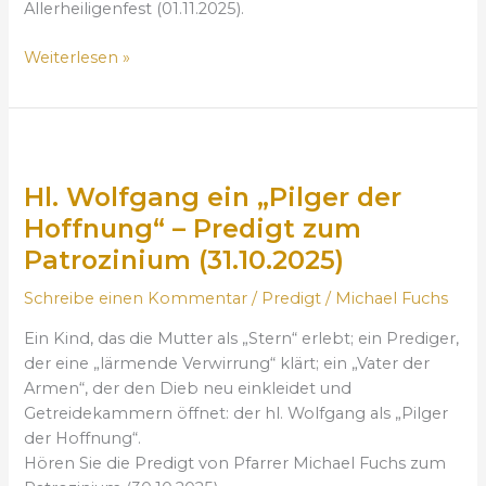
Allerheiligenfest (01.11.2025).
i
l
Weiterlesen »
e
“
?
H
P
l
r
Hl. Wolfgang ein „Pilger der
.
e
W
d
Hoffnung“ – Predigt zum
o
i
Patrozinium (31.10.2025)
l
g
f
t
Schreibe einen Kommentar
/
Predigt
/
Michael Fuchs
g
z
Ein Kind, das die Mutter als „Stern“ erlebt; ein Prediger,
a
u
der eine „lärmende Verwirrung“ klärt; ein „Vater der
n
A
Armen“, der den Dieb neu einkleidet und
g
l
Getreidekammern öffnet: der hl. Wolfgang als „Pilger
e
l
der Hoffnung“.
i
e
Hören Sie die Predigt von Pfarrer Michael Fuchs zum
n
r