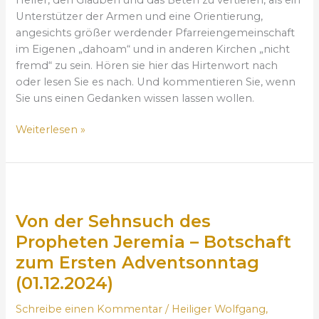
P
l
Unterstützer der Armen und eine Orientierung,
r
i
angesichts größer werdender Pfarreiengemeinschaft
e
e
im Eigenen „dahoam“ und in anderen Kirchen „nicht
d
b
fremd“ zu sein. Hören sie hier das Hirtenwort nach
i
e
oder lesen Sie es nach. Und kommentieren Sie, wenn
g
n
Sie uns einen Gedanken wissen lassen wollen.
t
,
z
Weiterlesen »
„
u
d
m
a
P
h
V
a
o
o
t
a
Von der Sehnsuch des
n
r
m
d
Propheten Jeremia – Botschaft
o
“
e
z
zum Ersten Adventsonntag
s
r
i
e
(01.12.2024)
S
n
i
e
i
Schreibe einen Kommentar
/
Heiliger Wolfgang
,
n
h