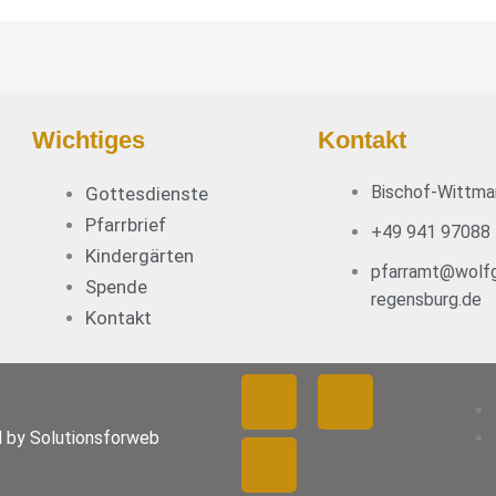
Wichtiges
Kontakt
Bischof-Wittma
Gottesdienste
Pfarrbrief
+49 941 97088
Kindergärten
pfarramt@wolfg
Spende
regensburg.de
Kontakt
F
Y
I
a
o
n
d by Solutionsforweb