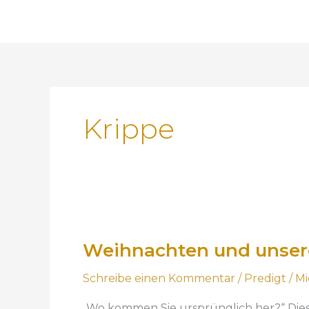
Krippe
W
e
Weihnachten und unsere 
i
h
Schreibe einen Kommentar
/
Predigt
/
Mi
n
a
„Wo kommen Sie ursprünglich her?“ Diese