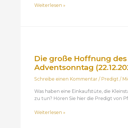
d
u
Weiterlesen »
u
n
n
f
d
t
d
–
a
d
D
s
i
i
„
e
Die große Hoffnung des
e
S
P
g
Adventsonntag (22.12.20
t
r
r
i
e
Schreibe einen Kommentar
/
Predigt
/
Mi
o
l
d
ß
l
i
Was haben eine Einkaufstüte, die Klein
e
e
g
zu tun? Hören Sie hier die Predigt von 
H
N
t
o
a
b
Weiterlesen »
f
c
o
f
h
t