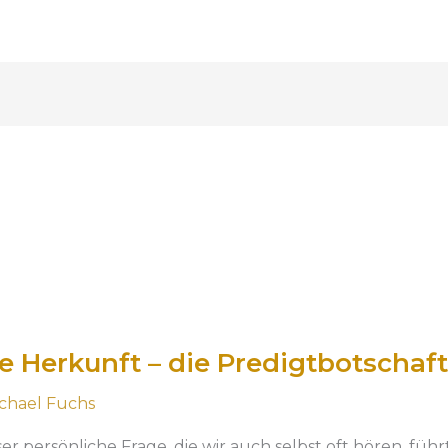
Herkunft – die Predigtbotschaft 
chael Fuchs
r persönliche Frage, die wir auch selbst oft hören, fü