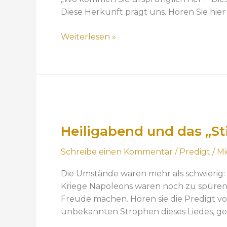
c
Diese Herkunft prägt uns. Hören Sie hier
h
t
Weiterlesen »
e
n
u
n
d
H
u
e
n
Heiligabend und das „Sti
i
s
l
e
Schreibe einen Kommentar
/
Predigt
/
Mi
i
r
g
e
Die Umstände waren mehr als schwierig
a
H
Kriege Napoleons waren noch zu spüren.
b
e
Freude machen. Hören sie die Predigt von
e
r
unbekannten Strophen dieses Liedes, ges
n
k