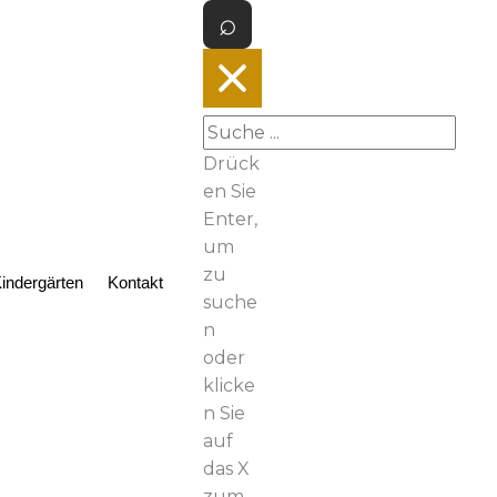
Drück
en Sie
Enter,
um
zu
indergärten
Kontakt
suche
n
oder
klicke
n Sie
auf
das X
zum