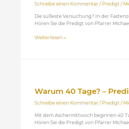
Schreibe einen Kommentar
/
Predigt
/
Mi
s
ü
Die süßeste Versuchung? In der Fastenzei
ß
Hören Sie die Predigt von Pfarrer Micha
e
s
Weiterlesen »
t
e
V
e
r
W
s
a
u
Warum 40 Tage? – Predi
r
c
u
h
Schreibe einen Kommentar
/
Predigt
/
Mi
m
u
4
n
Mit dem Aschermittwoch beginnen 40 Ta
0
g
Hören Sie die Predigt von Pfarrer Micha
T
“