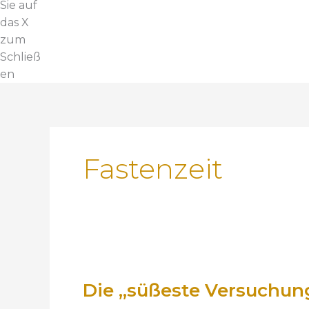
Sie auf
das X
zum
Schließ
en
Fastenzeit
D
i
Die „süßeste Versuchung
e
„