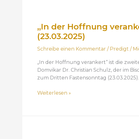
0
e
u
2
2
„
H
m
0
.
I
o
5
2
2
„In der Hoffnung verank
n
f
.
6
0
d
f
(23.03.2025)
S
)
2
e
n
o
6
Schreibe einen Kommentar
/
Predigt
/
Mi
r
u
n
)
H
n
n
„In der Hoffnung verankert“ ist die zwei
o
g
t
Domvikar Dr. Christian Schulz, der im Bis
f
“
a
zum Dritten Fastensonntag (23.03.2025).
f
D
g
n
r
d
Weiterlesen »
u
i
e
n
t
r
g
t
F
v
e
a
e
F
s
„
r
a
t