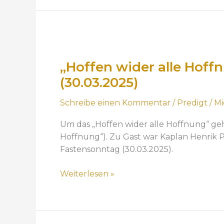
B
h
F
e
e
a
s
r
s
„
s
m
t
H
e
i
e
„Hoffen wider alle Hoff
o
r
t
n
f
(30.03.2025)
u
t
s
f
n
w
o
Schreibe einen Kommentar
/
Predigt
/
Mi
e
g
o
n
n
“
c
Um das „Hoffen wider alle Hoffnung“ geht
n
w
P
h
Hoffnung“). Zu Gast war Kaplan Henrik P
t
i
r
(
Fastensonntag (30.03.2025).
a
d
e
1
g
e
d
8
Weiterlesen »
(
r
i
.
2
a
g
0
2
l
t
2
.
l
z
.