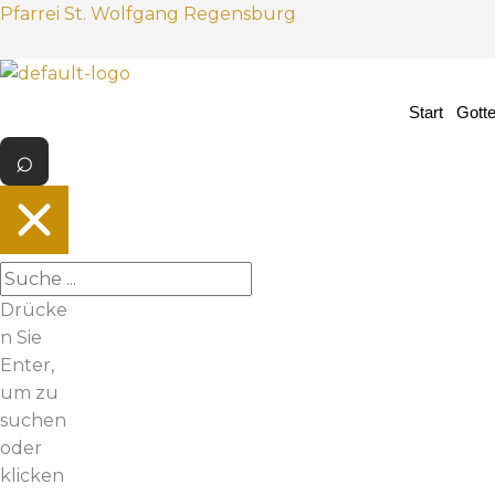
Z
Pfarrei St. Wolfgang Regensburg
u
m
I
Start
Gott
n
h
a
l
t
s
p
Drücke
r
n Sie
i
Enter,
n
um zu
g
suchen
e
oder
n
klicken