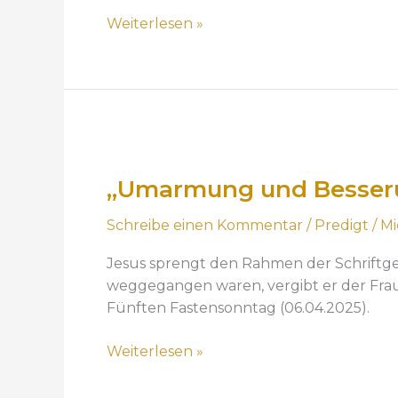
a
?
Weiterlesen »
g
–
e
P
?
r
–
e
P
d
„
r
i
U
e
g
„Umarmung und Besserun
m
d
t
a
i
z
Schreibe einen Kommentar
/
Predigt
/
Mi
r
g
u
m
t
Jesus sprengt den Rahmen der Schriftgel
m
u
z
weggegangen waren, vergibt er der Frau
E
n
u
Fünften Fastensonntag (06.04.2025).
r
g
m
s
u
A
Weiterlesen »
t
n
s
e
d
c
n