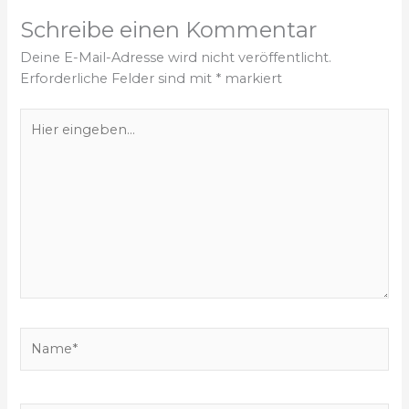
Schreibe einen Kommentar
Deine E-Mail-Adresse wird nicht veröffentlicht.
Erforderliche Felder sind mit
*
markiert
H
i
e
r
e
i
n
g
e
b
e
N
n
a
…
m
e