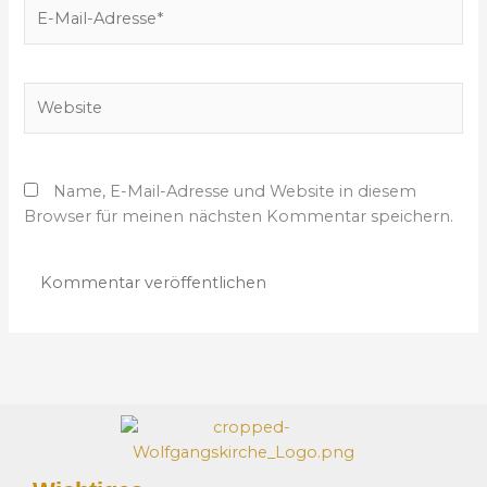
E
*
-
M
a
W
i
e
l
b
-
s
A
Name, E-Mail-Adresse und Website in diesem
i
d
Browser für meinen nächsten Kommentar speichern.
t
r
e
e
s
s
e
*