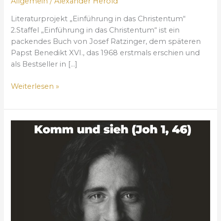
Allgemein
/
Alexander Herold
d
a
Literaturprojekt „Einführung in das Christentum“
s
2.Staffel „Einführung in das Christentum“ ist ein
C
packendes Buch von Josef Ratzinger, dem späteren
h
Papst Benedikt XVI., das 1968 erstmals erschien und
r
als Bestseller in […]
i
s
Weiterlesen »
t
e
n
T
t
H
u
E
m
C
“
H
2
O
.
S
S
E
t
N
a