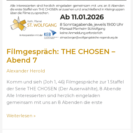
O
S
E
N
–
A
b
e
Filmgespräch: THE CHOSEN –
n
Abend 7
d
7
Alexander Herold
Komm und sieh (Joh 1, 46) Filmgespräche zur 1.Staffel
der Serie THE CHOSEN (Der Auserwählte), 8 Abende
Alle Interessierten sind herzlich eingeladen
gemeinsam mit uns an 8 Abenden die erste
Weiterlesen »