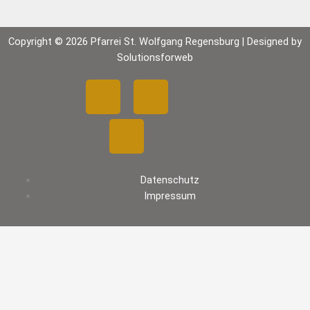
Copyright © 2026 Pfarrei St. Wolfgang Regensburg | Designed by
Solutionsforweb
F
Y
I
a
o
n
c
u
s
Datenschutz
e
t
t
Impressum
b
u
a
o
b
g
o
e
r