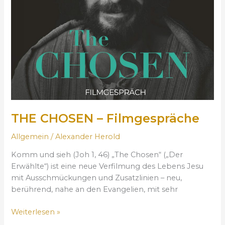
–
f
F
f
i
e
l
l
m
g
e
s
p
r
THE CHOSEN – Filmgespräche
ä
c
Allgemein
/
Alexander Herold
h
Komm und sieh (Joh 1, 46) „The Chosen“ („Der
e
Erwählte“) ist eine neue Verfilmung des Lebens Jesu
mit Ausschmückungen und Zusatzlinien – neu,
berührend, nahe an den Evangelien, mit sehr
Weiterlesen »