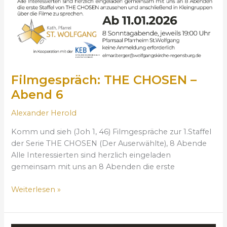
S
E
N
–
A
b
e
Filmgespräch: THE CHOSEN –
n
Abend 6
d
6
Alexander Herold
Komm und sieh (Joh 1, 46) Filmgespräche zur 1.Staffel
der Serie THE CHOSEN (Der Auserwählte), 8 Abende
Alle Interessierten sind herzlich eingeladen
gemeinsam mit uns an 8 Abenden die erste
Weiterlesen »