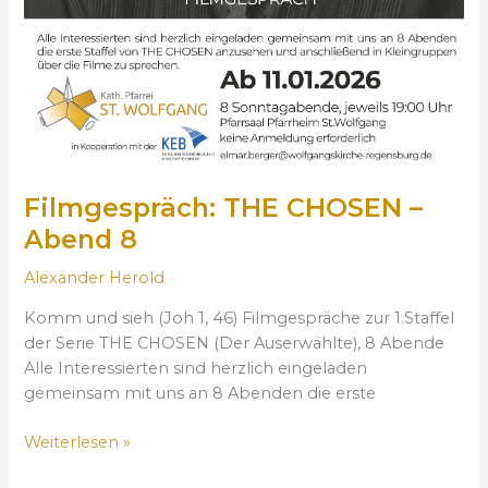
O
S
E
N
–
A
b
e
Filmgespräch: THE CHOSEN –
n
Abend 8
d
8
Alexander Herold
Komm und sieh (Joh 1, 46) Filmgespräche zur 1.Staffel
der Serie THE CHOSEN (Der Auserwählte), 8 Abende
Alle Interessierten sind herzlich eingeladen
gemeinsam mit uns an 8 Abenden die erste
Weiterlesen »