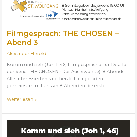
N
–
A
b
e
Filmgespräch: THE CHOSEN –
n
Abend 3
d
3
Alexander Herold
Komm und sieh (Joh 1, 46) Filmgespräche zur 1.Staffel
der Serie THE CHOSEN (Der Auserwählte), 8 Abende
Alle Interessierten sind herzlich eingeladen
gemeinsam mit uns an 8 Abenden die erste
Weiterlesen »
F
i