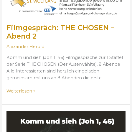
–
A
b
e
Filmgespräch: THE CHOSEN –
n
Abend 2
d
2
Alexander Herold
Komm und sieh (Joh 1, 46) Filmgespräche zur 1.Staffel
der Serie THE CHOSEN (Der Auserwählte), 8 Abende
Alle Interessierten sind herzlich eingeladen
gemeinsam mit uns an 8 Abenden die erste
Weiterlesen »
F
i
l