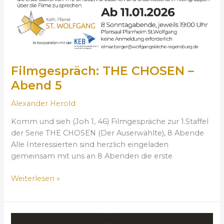
E
N
–
A
b
e
Filmgespräch: THE CHOSEN –
n
Abend 5
d
5
Alexander Herold
Komm und sieh (Joh 1, 46) Filmgespräche zur 1.Staffel
der Serie THE CHOSEN (Der Auserwählte), 8 Abende
Alle Interessierten sind herzlich eingeladen
gemeinsam mit uns an 8 Abenden die erste
Weiterlesen »
F