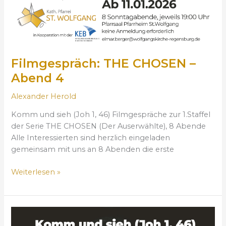
N
–
A
b
e
Filmgespräch: THE CHOSEN –
n
Abend 4
d
4
Alexander Herold
Komm und sieh (Joh 1, 46) Filmgespräche zur 1.Staffel
der Serie THE CHOSEN (Der Auserwählte), 8 Abende
Alle Interessierten sind herzlich eingeladen
gemeinsam mit uns an 8 Abenden die erste
Weiterlesen »
F
i