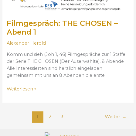
A
b
e
Filmgespräch: THE CHOSEN –
n
Abend 1
d
1
Alexander Herold
Komm und sieh (Joh 1, 46) Filmgespräche zur 1.Staffel
der Serie THE CHOSEN (Der Auserwählte), 8 Abende
Alle Interessierten sind herzlich eingeladen
gemeinsam mit uns an 8 Abenden die erste
Weiterlesen »
1
2
3
Weiter
→