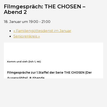
Filmgespräch: THE CHOSEN –
Abend 2
18. Januar um 19:00
-
21:00
«
Familiengottesdienst im Januar
Seniorenkreis
»
Komm und sieh (Joh 1, 46)
Filmgespräche zur 1.Staffel der Serie THE CHOSEN (Der
Auserwählte), 8 Abende
Alle Interessierten sind herzlich eingeladen
gemeinsam mit uns an 8 Abenden die erste Staffel
von THE CHOSEN anzusehen und anschließend in
Kleingruppen über die Filme zu sprechen.