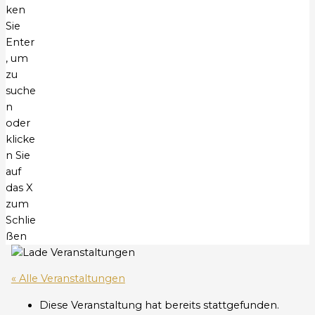
ken
Sie
Enter
, um
zu
suche
n
oder
klicke
n Sie
auf
das X
zum
Schlie
ßen
« Alle Veranstaltungen
Diese Veranstaltung hat bereits stattgefunden.