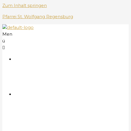
Zum Inhalt springen
Pfarrei St. Wolfgang Regensburg
Men
ü
S
t
a
r
t
G
o
t
t
e
s