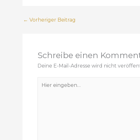
←
Vorheriger Beitrag
Schreibe einen Kommen
Deine E-Mail-Adresse wird nicht veröffent
H
i
e
r
e
i
n
g