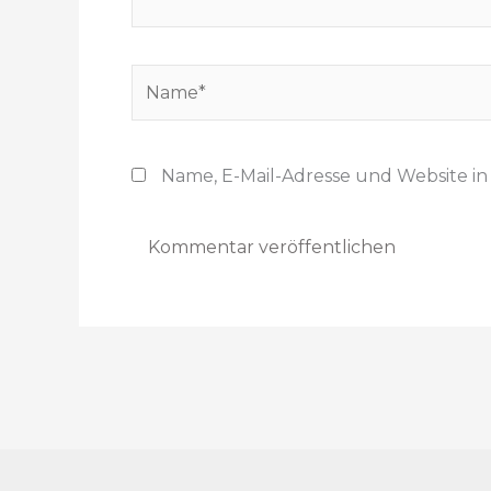
e
b
e
N
n
a
…
m
e
Name, E-Mail-Adresse und Website i
*