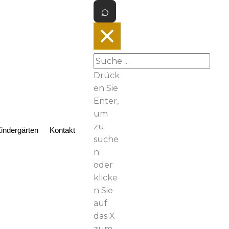
Drück
en Sie
Enter,
um
zu
indergärten
Kontakt
suche
n
oder
klicke
n Sie
auf
das X
zum