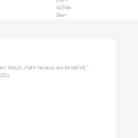
Schlie
ßen
Jesus: „Fahr hinaus, wo es tief ist.“.
025).