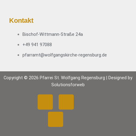
Kontakt
Bischof-Wittmann-Straße 24a
+49 941 97088
pfarramt@wolfgangskirche-regensburg.de
Copyright © 2026 Pfarrei St. Wolfgang Regensburg | Designed by
Solutionsforweb
F
Y
I
a
o
n
c
u
s