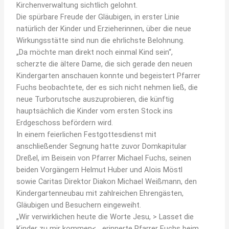
Kirchenverwaltung sichtlich gelohnt.
Die spürbare Freude der Gläubigen, in erster Linie
natürlich der Kinder und Erzieherinnen, über die neue
Wirkungsstätte sind nun die ehrlichste Belohnung.
„Da möchte man direkt noch einmal Kind sein“,
scherzte die ältere Dame, die sich gerade den neuen
Kindergarten anschauen konnte und begeistert Pfarrer
Fuchs beobachtete, der es sich nicht nehmen ließ, die
neue Turborutsche auszuprobieren, die künftig
hauptsächlich die Kinder vom ersten Stock ins
Erdgeschoss befördern wird.
In einem feierlichen Festgottesdienst mit
anschließender Segnung hatte zuvor Domkapitular
Dreßel, im Beisein von Pfarrer Michael Fuchs, seinen
beiden Vorgängern Helmut Huber und Alois Möstl
sowie Caritas Direktor Diakon Michael Weißmann, den
Kindergartenneubau mit zahlreichen Ehrengästen,
Gläubigen und Besuchern eingeweiht.
„Wir verwirklichen heute die Worte Jesu, > Lasset die
Kinder zu mir kommen<„, erinnerte Pfarrer Fuchs beim