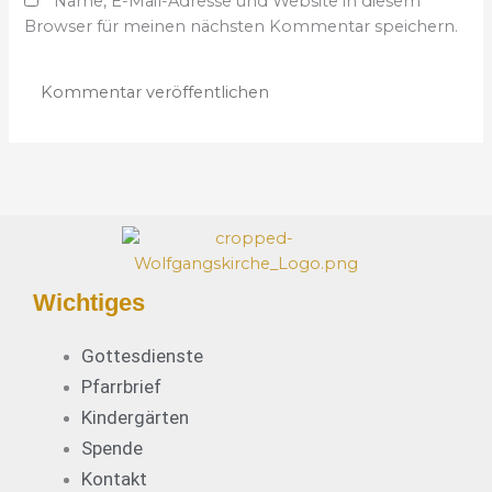
Name, E-Mail-Adresse und Website in diesem
i
d
Browser für meinen nächsten Kommentar speichern.
t
r
e
e
s
s
e
*
Wichtiges
Gottesdienste
Pfarrbrief
Kindergärten
Spende
Kontakt