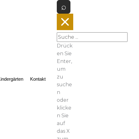
Drück
en Sie
Enter,
um
zu
indergärten
Kontakt
suche
n
oder
klicke
n Sie
auf
das X
zum