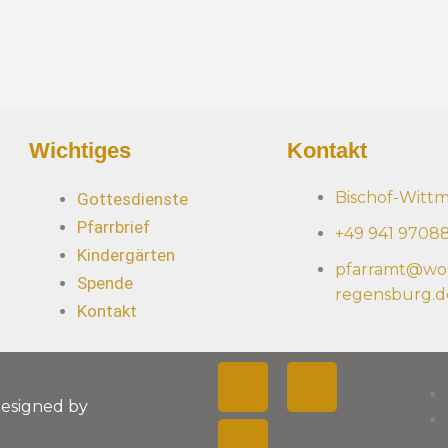
e
s
s
e
*
Wichtiges
Kontakt
Bischof-Witt
Gottesdienste
Pfarrbrief
+49 941 9708
Kindergärten
pfarramt@wol
Spende
regensburg.d
Kontakt
F
Y
I
Designed by
a
o
n