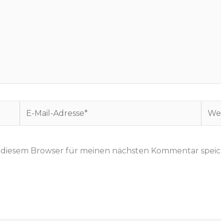
E
W
-
e
M
b
a
s
n diesem Browser für meinen nächsten Kommentar speic
i
i
l
t
-
e
A
d
r