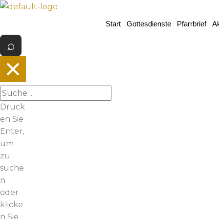
Z
u
Start
Gottesdienste
Pfarrbrief
Ak
m
I
n
h
a
l
t
Drück
s
en Sie
p
Enter,
r
um
i
zu
n
suche
g
n
e
oder
n
klicke
n Sie