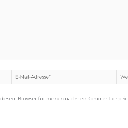
E
W
-
e
M
b
a
s
n diesem Browser für meinen nächsten Kommentar speic
i
i
l
t
-
e
A