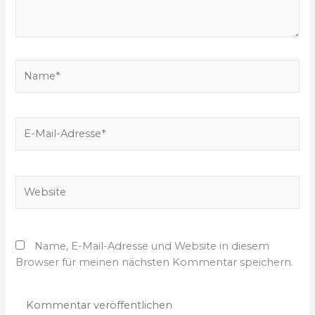
g
e
b
e
N
n
a
…
m
e
E
*
-
M
a
W
i
e
l
b
-
s
A
Name, E-Mail-Adresse und Website in diesem
i
d
Browser für meinen nächsten Kommentar speichern.
t
r
e
e
s