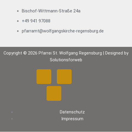
Bischof-Wittmann-Straße 24a
+49 941 97088
pfarramt@wolfgangskirche-regensburg.de
Copyright © 2026 Pfarrei St. Wolfgang Regensburg | Designed by
Solutionsforweb
F
Y
I
a
o
n
c
u
s
Datenschutz
e
t
t
Impressum