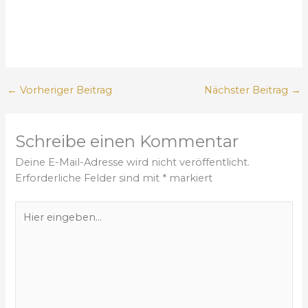
←
Vorheriger Beitrag
Nächster Beitrag
→
Schreibe einen Kommentar
Deine E-Mail-Adresse wird nicht veröffentlicht.
Erforderliche Felder sind mit
*
markiert
H
i
e
r
e
i
n