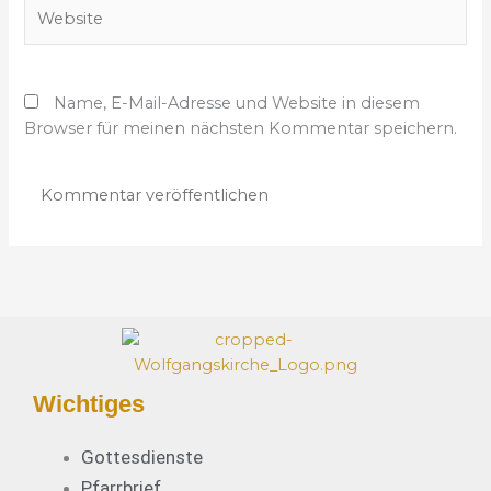
W
i
e
l
b
-
s
A
Name, E-Mail-Adresse und Website in diesem
i
d
Browser für meinen nächsten Kommentar speichern.
t
r
e
e
s
s
e
*
Wichtiges
Gottesdienste
Pfarrbrief