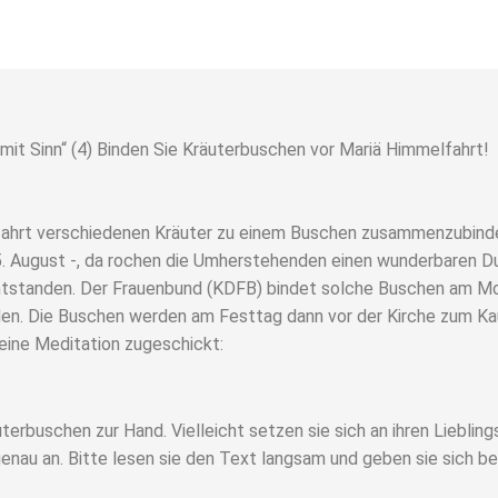
 mit Sinn“ (4) Binden Sie Kräuterbuschen vor Mariä Himmelfahrt!
ahrt verschiedenen Kräuter zu einem Buschen zusammenzubinden?
August -, da rochen die Umherstehenden einen wunderbaren Duft
ntstanden. Der Frauenbund (KDFB) bindet solche Buschen am Mon
aden. Die Buschen werden am Festtag dann vor der Kirche zum 
 eine Meditation zugeschickt:
uterbuschen zur Hand. Vielleicht setzen sie sich an ihren Liebli
enau an. Bitte lesen sie den Text langsam und geben sie sich bei