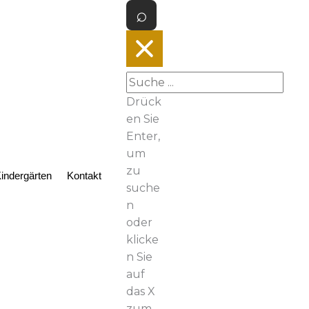
Drück
en Sie
Enter,
um
zu
indergärten
Kontakt
suche
n
oder
klicke
n Sie
auf
das X
zum