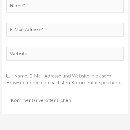
N
n
a
…
m
e
E
*
-
M
a
W
i
e
l
b
-
s
A
Name, E-Mail-Adresse und Website in diesem
i
d
Browser für meinen nächsten Kommentar speichern.
t
r
e
e
s
s
e
*