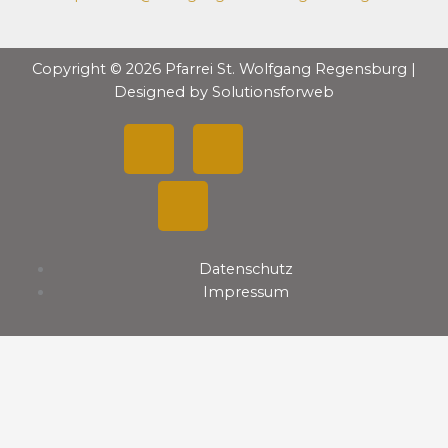
Copyright © 2026 Pfarrei St. Wolfgang Regensburg |
Designed by Solutionsforweb
F
Y
I
a
o
n
c
u
s
Datenschutz
e
t
t
Impressum
b
u
a
o
b
g
o
e
r