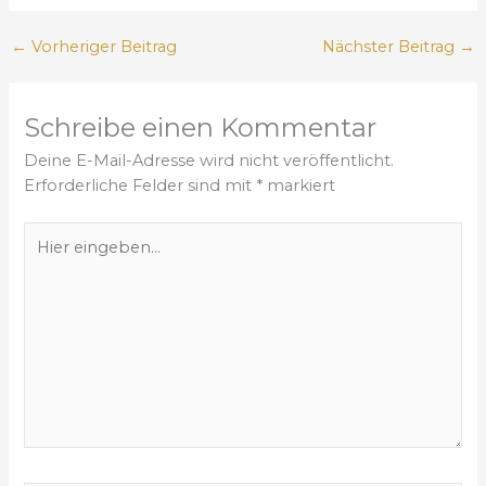
←
Vorheriger Beitrag
Nächster Beitrag
→
Schreibe einen Kommentar
Deine E-Mail-Adresse wird nicht veröffentlicht.
Erforderliche Felder sind mit
*
markiert
H
i
e
r
e
i
n
g
e
b
e