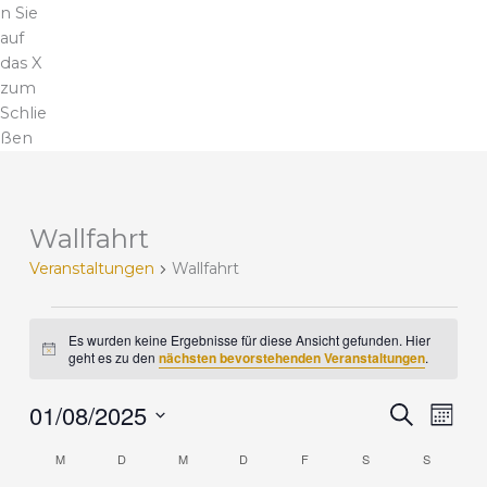
n Sie
auf
das X
zum
Schlie
ßen
MONTAG
DIENSTAG
MITTWOCH
DONNERSTAG
FREITAG
SAMSTAG
SONNTA
Wallfahrt
V
e
Veranstaltungen
Wallfahrt
r
a
n
Es wurden keine Ergebnisse für diese Ansicht gefunden. Hier
H
s
geht es zu den
nächsten bevorstehenden Veranstaltungen
.
i
t
n
a
01/08/2025
w
V
V
S
M
e
l
u
e
e
i
D
o
c
t
M
D
M
D
F
S
r
S
r
s
K
n
a
h
u
a
a
a
a