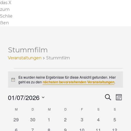
das X
zum
Schlie
ßen
MONTAG
DIENSTAG
MITTWOCH
DONNERSTAG
FREITAG
SAMSTAG
SONNTA
Stummfilm
V
e
Veranstaltungen
Stummfilm
r
a
n
Es wurden keine Ergebnisse für diese Ansicht gefunden. Hier
H
s
geht es zu den
nächsten bevorstehenden Veranstaltungen
.
i
t
n
a
01/07/2026
w
V
V
S
M
e
l
u
e
e
i
D
o
c
t
M
D
M
D
F
S
r
S
r
s
K
n
a
h
u
a
a
a
a
t
0
0
0
0
0
0
0
29
30
1
2
3
4
e
5
t
n
n
n
l
u
V
V
V
V
V
V
V
g
0
0
0
0
0
0
0
6
7
8
9
10
11
12
s
s
e