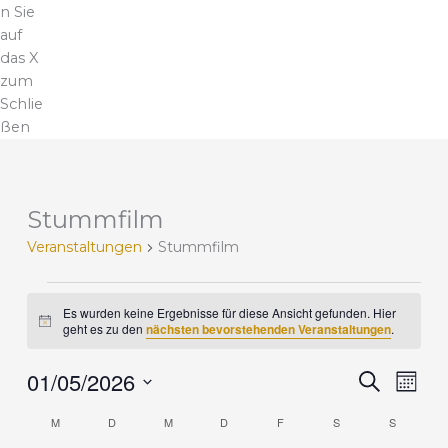
n Sie
auf
das X
zum
Schlie
ßen
MONTAG
DIENSTAG
MITTWOCH
DONNERSTAG
FREITAG
SAMSTAG
SONNTA
Stummfilm
V
e
Veranstaltungen
Stummfilm
r
a
n
Es wurden keine Ergebnisse für diese Ansicht gefunden. Hier
H
s
geht es zu den
nächsten bevorstehenden Veranstaltungen
.
i
t
n
a
01/05/2026
w
V
V
S
M
e
l
u
e
e
i
D
o
c
t
M
D
M
D
F
S
r
S
r
s
K
n
a
h
u
a
a
a
a