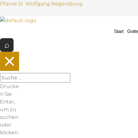
Z
Pfarrei St. Wolfgang Regensburg
u
m
I
Start
Gott
n
h
a
l
t
s
p
Drücke
r
n Sie
i
Enter,
n
um zu
g
suchen
e
oder
n
klicken