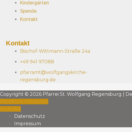
Kindergärten
Spende
Kontakt
Kontakt
Bischof-Wittmann-Straße 24a
+49 941 97088
pfarramt@wolfgangskirche-
regensburg.de
Copyright © 2026 Pfarrei St. Wolfgang Regensburg | D
Facebook
Instagram
Youtube
Datenschutz
Impressum