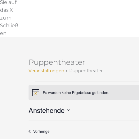
Sie auf
das X
zum
Schließ
en
Puppentheater
V
e
Veranstaltungen
Puppentheater
r
a
n
Es wurden keine Ergebnisse gefunden.
H
i
s
n
t
Anstehende
w
e
a
D
i
l
s
a
t
Veranstaltungen
Vorherige
t
u