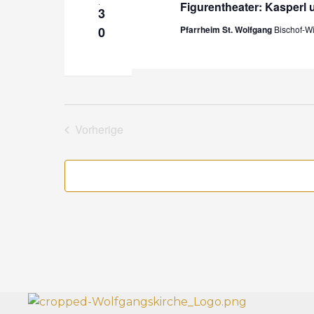
.
Figurentheater: Kasperl
ä
3
n
h
0
Pfarrheim St. Wolfgang
Bischof-W
g
l
e
e
n
n
.
Vorherige
Veranstaltungen