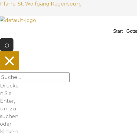
Z
Pfarrei St. Wolfgang Regensburg
u
m
I
Start
Gott
n
h
a
l
t
s
p
Drücke
r
n Sie
i
Enter,
n
um zu
g
suchen
e
oder
n
klicken