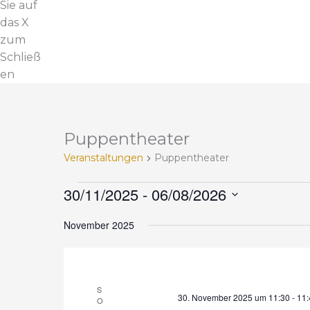
Sie auf
das X
zum
Schließ
en
Puppentheater
V
e
Veranstaltungen
Puppentheater
r
a
30/11/2025
 - 
06/08/2026
n
D
s
November 2025
a
t
t
a
u
l
m
S
t
30. November 2025 um 11:30
-
11:
w
O
u