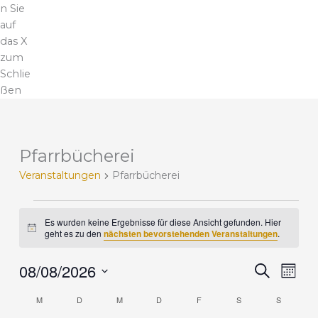
n Sie
auf
das X
zum
Schlie
ßen
MONTAG
DIENSTAG
MITTWOCH
DONNERSTAG
FREITAG
SAMSTAG
SONNTA
Pfarrbücherei
V
e
Veranstaltungen
Pfarrbücherei
r
a
n
Es wurden keine Ergebnisse für diese Ansicht gefunden. Hier
H
s
geht es zu den
nächsten bevorstehenden Veranstaltungen
.
i
t
n
a
08/08/2026
w
V
V
S
M
e
l
u
e
e
i
D
o
c
t
M
D
M
D
F
S
r
S
r
s
K
n
a
h
u
a
a
a
a