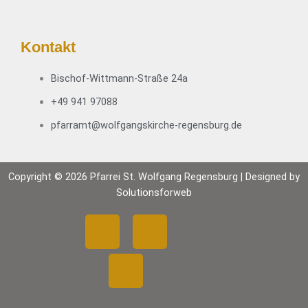
c
g
h
a
t
t
Kontakt
e
i
n
o
Bischof-Wittmann-Straße 24a
,
n
N
+49 941 97088
a
pfarramt@wolfgangskirche-regensburg.de
v
i
g
Copyright © 2026 Pfarrei St. Wolfgang Regensburg | Designed by
a
Solutionsforweb
t
i
F
Y
I
o
n
a
o
n
c
u
s