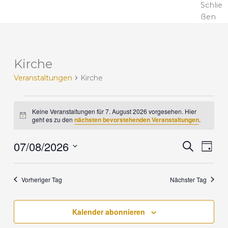
Schlie
ßen
Kirche
V
e
Veranstaltungen
Kirche
r
a
n
Keine Veranstaltungen für 7. August 2026 vorgesehen. Hier
H
s
geht es zu den
nächsten bevorstehenden Veranstaltungen
.
i
t
n
a
07/08/2026
w
V
V
S
T
e
l
u
e
e
i
D
a
c
t
r
r
s
g
a
h
u
a
a
Vorheriger Tag
Nächster Tag
t
e
n
n
n
u
g
s
s
m
Kalender abonnieren
e
t
t
w
n
a
a