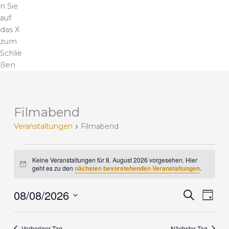
n Sie
auf
das X
zum
Schlie
ßen
Filmabend
V
e
Veranstaltungen
Filmabend
r
a
n
Keine Veranstaltungen für 8. August 2026 vorgesehen. Hier
H
s
geht es zu den
nächsten bevorstehenden Veranstaltungen
.
i
t
n
a
08/08/2026
w
V
V
S
T
e
l
u
e
e
i
D
a
c
t
r
r
s
g
a
h
u
a
a
Vorheriger Tag
Nächster Tag