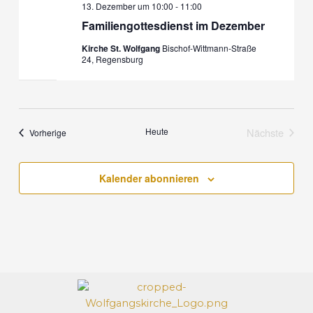
13. Dezember um 10:00
-
11:00
n
o
Familiengottesdienst im Dezember
,
n
N
Kirche St. Wolfgang
Bischof-Wittmann-Straße
24, Regensburg
a
v
i
g
a
Heute
Nächste
Veranstaltungen
Vorherige
t
Veranstalt
i
o
Kalender abonnieren
n