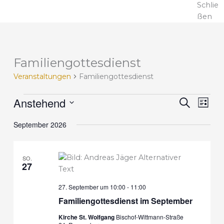
Schlie
ßen
Familiengottesdienst
V
e
Veranstaltungen
Familiengottesdienst
r
a
Anstehend
V
V
S
n
L
u
e
e
D
i
s
c
r
r
September 2026
s
a
t
h
a
t
a
t
e
a
e
n
n
u
l
s
s
SO.
m
t
27
t
t
w
u
a
a
ä
n
27. September um 10:00
-
11:00
l
l
h
g
Familiengottesdienst im September
t
t
l
e
u
u
Kirche St. Wolfgang
Bischof-Wittmann-Straße
e
n