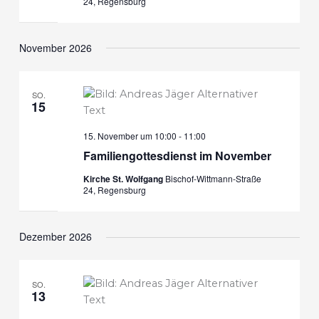
24, Regensburg
n
n
n
g
g
.
e
A
November 2026
n
n
S
s
u
i
SO.
c
c
15
h
h
e
t
15. November um 10:00
-
11:00
u
e
Familiengottesdienst im November
n
n
Kirche St. Wolfgang
Bischof-Wittmann-Straße
d
-
24, Regensburg
A
N
n
a
s
v
Dezember 2026
i
i
c
g
h
a
SO.
13
t
t
e
i