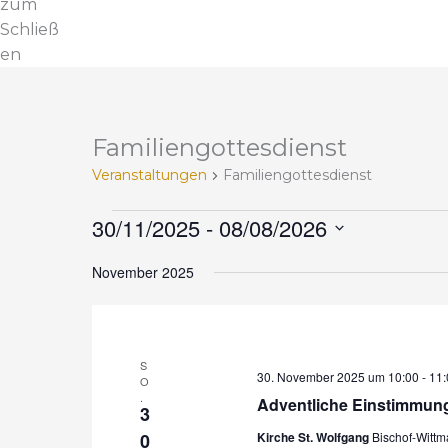
zum
Schließ
en
Familiengottesdienst
V
e
Veranstaltungen
Familiengottesdienst
r
a
30/11/2025
 - 
08/08/2026
n
D
s
November 2025
a
t
t
a
u
l
m
S
t
30. November 2025 um 10:00
-
11:
w
O
u
.
Adventliche Einstimmung
ä
3
n
h
0
Kirche St. Wolfgang
Bischof-Witt
g