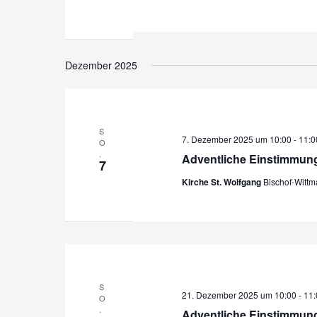
l
e
e
n
n
.
Dezember 2025
S
7. Dezember 2025 um 10:00
-
11:0
O
.
Adventliche Einstimmung
7
Kirche St. Wolfgang
Bischof-Witt
S
21. Dezember 2025 um 10:00
-
11:
O
.
Adventliche Einstimmung