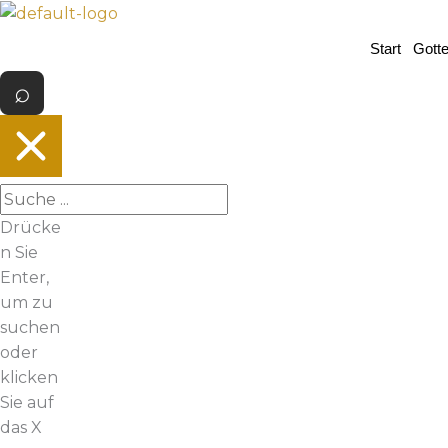
Z
u
Start
Gott
m
I
n
h
a
l
t
Drücke
s
n Sie
p
Enter,
r
um zu
i
suchen
n
oder
g
klicken
e
Sie auf
n
das X