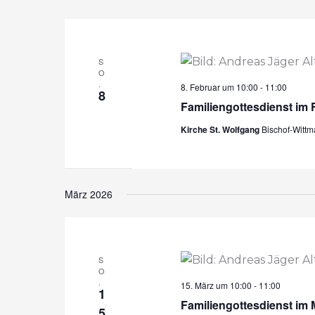
S
O
.
8. Februar um 10:00
-
11:00
8
Familiengottesdienst im 
Kirche St. Wolfgang
Bischof-Witt
März 2026
S
O
.
15. März um 10:00
-
11:00
1
Familiengottesdienst im 
5