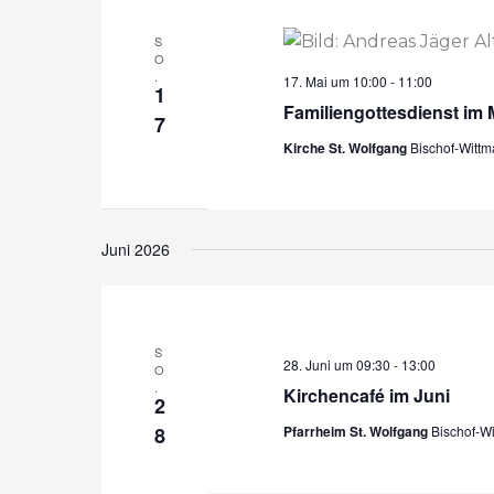
S
O
.
17. Mai um 10:00
-
11:00
1
Familiengottesdienst im 
7
Kirche St. Wolfgang
Bischof-Witt
Juni 2026
S
28. Juni um 09:30
-
13:00
O
.
Kirchencafé im Juni
2
8
Pfarrheim St. Wolfgang
Bischof-W