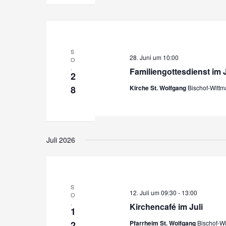
S
28. Juni um 10:00
O
.
Familiengottesdienst im 
2
8
Kirche St. Wolfgang
Bischof-Witt
Juli 2026
S
12. Juli um 09:30
-
13:00
O
.
Kirchencafé im Juli
1
2
Pfarrheim St. Wolfgang
Bischof-W